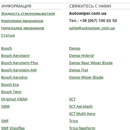
ИНФОРМАЦИЯ
СВЯЖИТЕСЬ С НАМИ
Autowiper.com.ua
Жидкость стеклоомывателя
Тел.: +38 (067) 100 65 50
Крепление дворников
Неполадки дворников
sales@autowiper.com.ua
Статьи
Bosch
Denso
Bosch Aerotwin
Denso Hybrid
Bosch Aerotwin Plus
Denso Rear Wiper Blade
Bosch Aerotwin AM
Denso Flat
Bosch AeroEco
Denso Wiper Blade
Bosch Eco
Bosch Twin
Original (OEM)
SCT
OEM
SCT Aerotech
SCT Multi Aero
SWF
Trico
SWF Visioflex
Trico Neoform