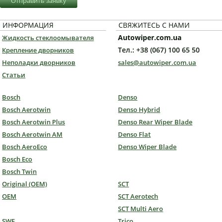
Отправить заявку
ИНФОРМАЦИЯ
СВЯЖИТЕСЬ С НАМИ
Autowiper.com.ua
Жидкость стеклоомывателя
Тел.: +38 (067) 100 65 50
Крепление дворников
Неполадки дворников
sales@autowiper.com.ua
Статьи
Bosch
Denso
Bosch Aerotwin
Denso Hybrid
Bosch Aerotwin Plus
Denso Rear Wiper Blade
Bosch Aerotwin AM
Denso Flat
Bosch AeroEco
Denso Wiper Blade
Bosch Eco
Bosch Twin
Original (OEM)
SCT
OEM
SCT Aerotech
SCT Multi Aero
SWF
Trico