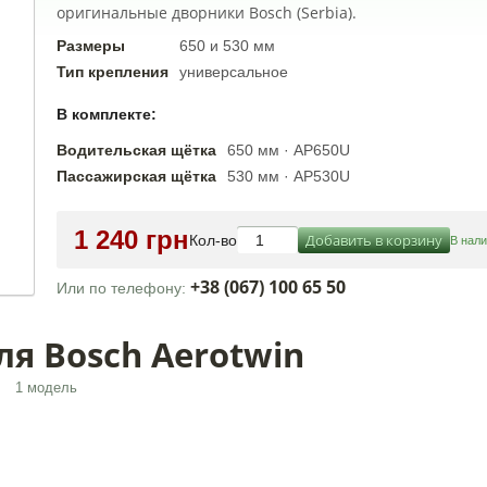
оригинальные дворники Bosch (Serbia).
Размеры
650 и 530 мм
Тип крепления
универсальное
В комплекте:
Водительская щётка
650 мм · AP650U
Пассажирская щётка
530 мм · AP530U
1 240 грн
Добавить в корзину
Кол-во
В нал
+38 (067) 100 65 50
Или по телефону:
я Bosch Aerotwin
1 модель