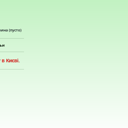
зина
(пусто)
тьи
в Києві.