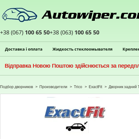
+38 (067)
100 65 50
+38 (063)
100 65 50
Доставка і оплата
Жидкость стеклоомывателя
Крепле
Відправка Новою Поштою здійснюється за передпла
Подбор дворников
>
Производители
>
Trico
>
ExactFit
>
Дворник задний Tr