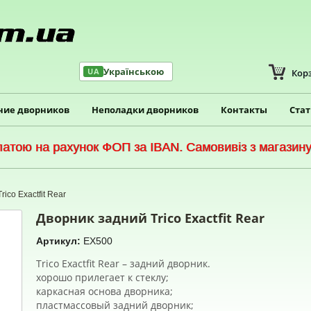
Українською
UA
Кор
ние дворников
Неполадки дворников
Контакты
Ста
тою на рахунок ФОП за IBAN. Самовивіз з магазину 
ico Exactfit Rear
Дворник задний Trico Exactfit Rear
Артикул:
EX500
Trico Exactfit Rear – задний дворник.
хорошо прилегает к стеклу;
каркасная основа дворника;
пластмассовый задний дворник;