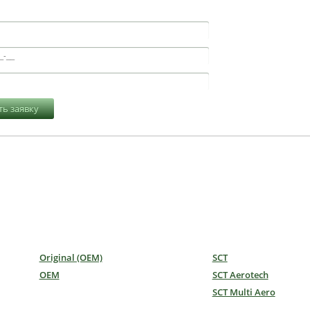
ь заявку
Original (OEM)
SCT
OEM
SCT Aerotech
SCT Multi Aero