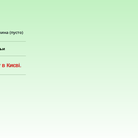
зина
(пусто)
тьи
в Києві.