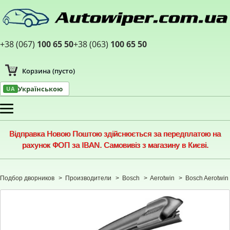
+38 (067)
100 65 50
+38 (063)
100 65 50
Корзина
(пусто)
Українською
UA
Меню
Відправка Новою Поштою здійснюється за передплатою на
рахунок ФОП за IBAN. Самовивіз з магазину в Києві.
Подбор дворников
>
Производители
>
Bosch
>
Aerotwin
>
Bosch Aerotwin