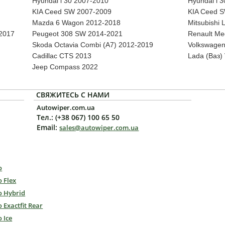
Hyundai i 30 2007-2010
Hyundai i 
KIA Ceed SW 2007-2009
KIA Ceed 
Mazda 6 Wagon 2012-2018
Mitsubishi 
 2017
Peugeot 308 SW 2014-2021
Renault Me
Skoda Octavia Combi (А7) 2012-2019
Volkswagen
Cadillac CTS 2013
Lada (Ваз) 
Jeep Compass 2022
СВЯЖИТЕСЬ С НАМИ
Autowiper.com.ua
Тел.: (+38 067) 100 65 50
Email:
sales@autowiper.com.ua
o
o Flex
o Hybrid
o Exactfit Rear
o Ice