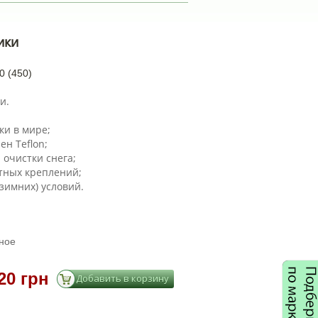
ики
0 (450)
и.
ки в мире;
ен Teflon;
 очистки снега;
тных креплений;
зимних) условий.
ное
20 грн