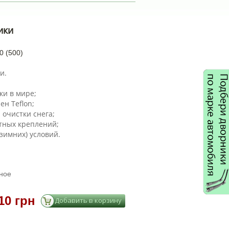
ики
0 (500)
и.
ки в мире;
ен Teflon;
 очистки снега;
тных креплений;
зимних) условий.
ное
10 грн