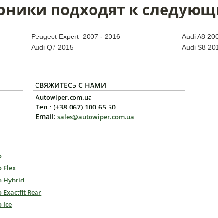
рники подходят к следующ
Peugeot Expert 2007 - 2016
Audi A8 20
Audi Q7 2015
Audi S8 20
СВЯЖИТЕСЬ С НАМИ
Autowiper.com.ua
Тел.: (+38 067) 100 65 50
Email:
sales@autowiper.com.ua
o
o Flex
o Hybrid
o Exactfit Rear
o Ice