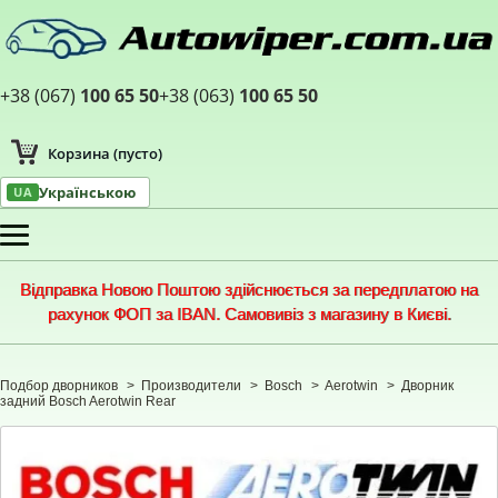
+38 (067)
100 65 50
+38 (063)
100 65 50
Корзина
(пусто)
Українською
UA
Меню
Відправка Новою Поштою здійснюється за передплатою на
рахунок ФОП за IBAN. Самовивіз з магазину в Києві.
Подбор дворников
>
Производители
>
Bosch
>
Aerotwin
>
Дворник
задний Bosch Aerotwin Rear