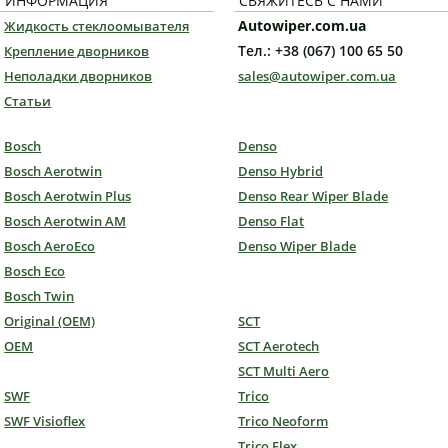
ИНФОРМАЦИЯ
СВЯЖИТЕСЬ С НАМИ
Autowiper.com.ua
Жидкость стеклоомывателя
Тел.: +38 (067) 100 65 50
Крепление дворников
Неполадки дворников
sales@autowiper.com.ua
Статьи
Bosch
Denso
Bosch Aerotwin
Denso Hybrid
Bosch Aerotwin Plus
Denso Rear Wiper Blade
Bosch Aerotwin AM
Denso Flat
Bosch AeroEco
Denso Wiper Blade
Bosch Eco
Bosch Twin
Original (OEM)
SCT
OEM
SCT Aerotech
SCT Multi Aero
SWF
Trico
SWF Visioflex
Trico Neoform
Trico Flex