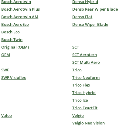
Bosch Aerotwin
Denso Hybrid
Bosch Aerotwin Plus
Denso Rear Wiper Blade
Bosch Aerotwin AM
Denso Flat
Bosch AeroEco
Denso Wiper Blade
Bosch Eco
Bosch Twin
Original (OEM)
SCT
OEM
SCT Aerotech
SCT Multi Aero
SWF
Trico
SWF Visioflex
Trico Neoform
Trico Flex
Trico Hybrid
Trico Ice
Trico ExactFit
Valeo
Velgio
Velgio Neo Vision