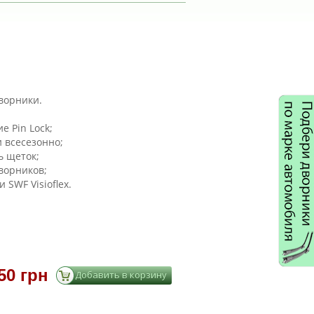
дворники.
е Pin Lock;
 всесезонно;
 щеток;
ворников;
SWF Visioflex.
50 грн