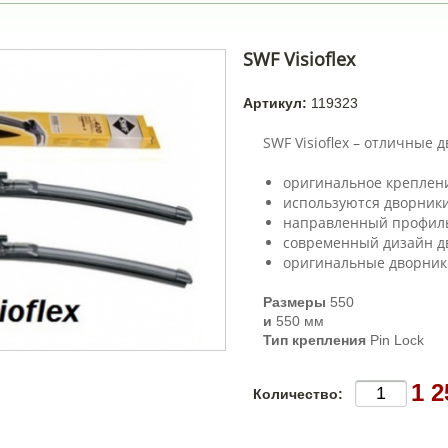
SWF Visioflex
Артикул:
119323
SWF Visioflex – отличные 
оригинальное креплени
используются дворники
направленный профиль
современный дизайн д
оригинальные дворники 
Размеры
550
и
550 мм
Тип крепления
Pin Lock
1 2
Количество: