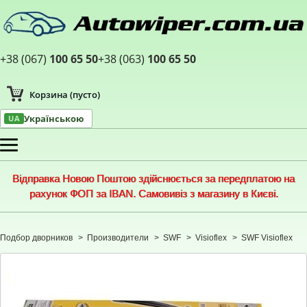
+38 (067)
100 65 50
+38 (063)
100 65 50
Корзина
(пусто)
Українською
UA
Меню
Відправка Новою Поштою здійснюється за передплатою на
рахунок ФОП за IBAN. Самовивіз з магазину в Києві.
Подбор дворников
>
Производители
>
SWF
>
Visioflex
>
SWF Visioflex