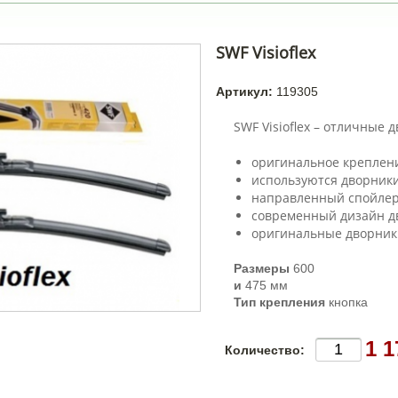
SWF Visioflex
Артикул:
119305
SWF Visioflex – отличные 
оригинальное креплени
используются дворники
направленный спойлер
современный дизайн д
оригинальные дворники 
Размеры
600
и
475 мм
Тип крепления
кнопка
1 1
Количество: