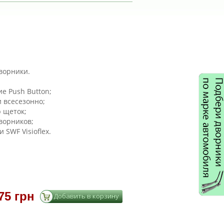
дворники.
е Push Button;
 всесезонно;
 щеток;
ворников;
SWF Visioflex.
75 грн