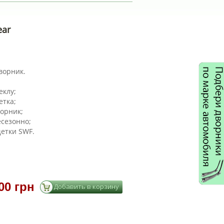
ear
ворник.
еклу;
етка;
ворник;
есезонно;
етки SWF.
00 грн