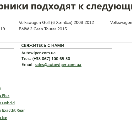
рники подходят к следующ
Volkswagen Golf (6 Хетчбэк) 2008-2012
Volkswagen
019
BMW 2 Gran Tourer 2015
СВЯЖИТЕСЬ С НАМИ
Autowiper.com.ua
Тел.: (+38 067) 100 65 50
Email:
sales@autowiper.com.ua
o
o Flex
o Hybrid
o Exactfit Rear
o Ice