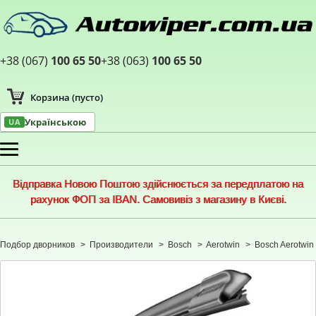
+38 (067)
100 65 50
+38 (063)
100 65 50
Корзина
(пусто)
Українською
UA
Меню
Відправка Новою Поштою здійснюється за передплатою на
рахунок ФОП за IBAN. Самовивіз з магазину в Києві.
Подбор дворников
>
Производители
>
Bosch
>
Aerotwin
>
Bosch Aerotwin