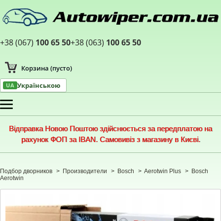
+38 (067)
100 65 50
+38 (063)
100 65 50
Корзина
(пусто)
Українською
UA
Меню
Відправка Новою Поштою здійснюється за передплатою на
рахунок ФОП за IBAN. Самовивіз з магазину в Києві.
Подбор дворников
>
Производители
>
Bosch
>
Aerotwin Plus
>
Bosch
Aerotwin