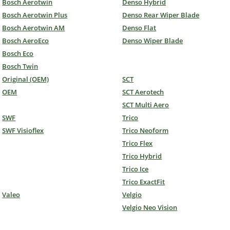
Bosch Aerotwin
Denso Hybrid
Bosch Aerotwin Plus
Denso Rear Wiper Blade
Bosch Aerotwin AM
Denso Flat
Bosch AeroEco
Denso Wiper Blade
Bosch Eco
Bosch Twin
Original (OEM)
SCT
OEM
SCT Aerotech
SCT Multi Aero
SWF
Trico
SWF Visioflex
Trico Neoform
Trico Flex
Trico Hybrid
Trico Ice
Trico ExactFit
Valeo
Velgio
Velgio Neo Vision