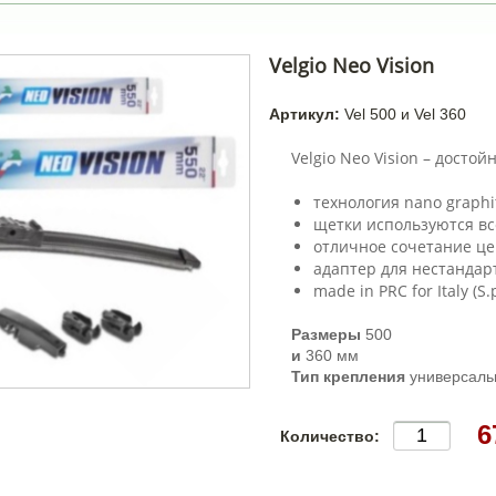
Velgio Neo Vision
Артикул:
Vel 500 и Vel 360
Velgio Neo Vision – досто
технология nano graphi
щетки используются вс
отличное сочетание це
адаптер для нестандар
made in PRC for Italy (S.p.
Размеры
500
и
360 мм
Тип крепления
универсаль
6
Количество: