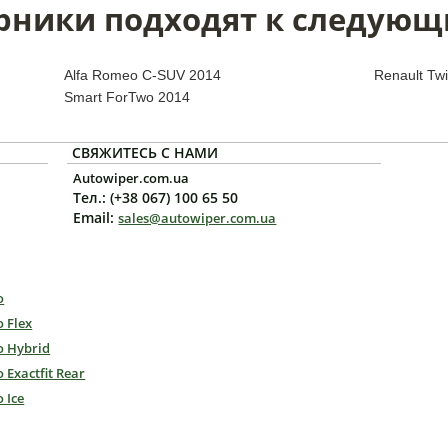
рники подходят к следующ
Alfa Romeo C-SUV 2014
Renault Tw
Smart ForTwo 2014
СВЯЖИТЕСЬ С НАМИ
Autowiper.com.ua
Тел.: (+38 067) 100 65 50
Email:
sales@autowiper.com.ua
o
o Flex
o Hybrid
o Exactfit Rear
o Ice