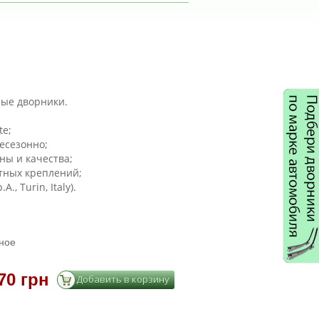
йные дворники.
te;
есезонно;
ны и качества;
тных креплений;
A., Turin, Italy).
ное
70 грн