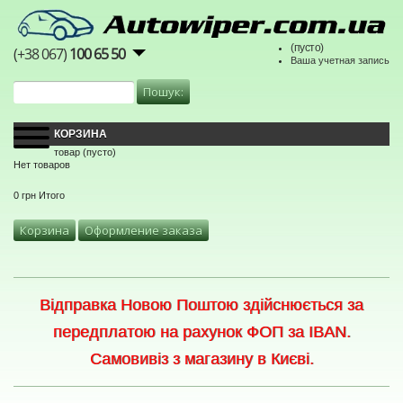
(пусто)
(+38 067)
100 65 50
Ваша учетная запись
КОРЗИНА
товар
(пусто)
Нет товаров
0 грн
Итого
Корзина
Оформление заказа
Відправка Новою Поштою здійснюється за
передплатою на рахунок ФОП за IBAN.
Самовивіз з магазину в Києві.