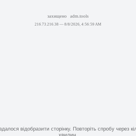
захищено
adm.tools
216.73.216.38 —
8/8/2026, 4:56:59 AM
вдалося відобразити сторінку. Повторіть спробу через кі
хвилин.