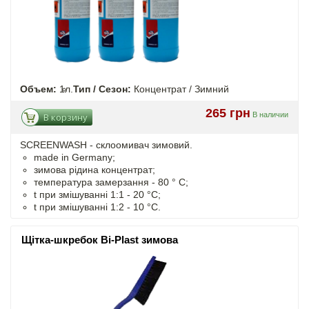
Объем:
1л.
Тип / Сезон:
Концентрат / Зимний
265 грн
В наличии
В корзину
SCREENWASH - cклоомивач зимовий.
made in Germany;
зимова рідина концентрат;
температура замерзання - 80 ° C;
t
при змішуванні
1:1 - 20 °C;
t
при змішуванні
1:2 - 10 °C.
Щітка-шкребок Bi-Plast зимова