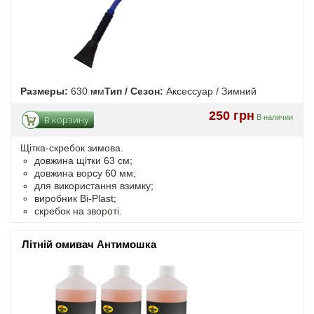
Размеры:
630 мм
Тип / Сезон:
Аксессуар / Зимний
250 грн
В наличии
В корзину
Щітка-скребок зимова.
довжина щітки 63 см;
довжина ворсу 60 мм;
для використання взимку;
виробник Bi-Plast;
скребок на звороті.
Літній омивач Антимошка