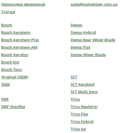
Неполадки дворников
sales@autowiper.com.ua
Статьи
Bosch
Denso
Bosch Aerotwin
Denso Hybrid
Bosch Aerotwin Plus
Denso Rear Wiper Blade
Bosch Aerotwin AM
Denso Flat
Bosch AeroEco
Denso Wiper Blade
Bosch Eco
Bosch Twin
Original (OEM)
SCT
OEM
SCT Aerotech
SCT Multi Aero
SWF
Trico
SWF Visioflex
Trico Neoform
Trico Flex
Trico Hybrid
Trico Ice