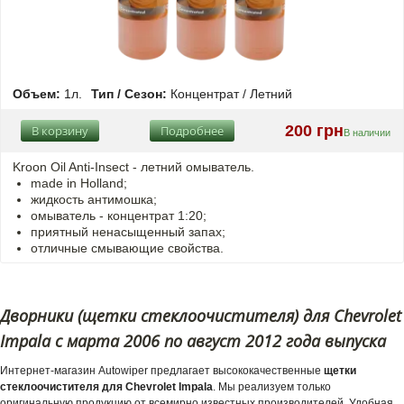
Объем:
1л.
Тип / Сезон:
Концентрат / Летний
200 грн
В корзину
Подробнее
В наличии
Kroon Oil Anti-Insect - летний омыватель.
made in Holland;
жидкость антимошка;
омыватель - концентрат 1:20;
приятный ненасыщенный запах;
отличные смывающие свойства.
Дворники (щетки стеклоочистителя) для Chevrolet
Impala с марта 2006 по август 2012 года выпуска
Интернет-магазин Autowiper предлагает высококачественные
щетки
стеклоочистителя для Chevrolet Impala
. Мы реализуем только
оригинальную продукцию от всемирно известных производителей. Удобная