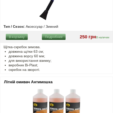
Тип / Сезон:
Аксессуар / Зимний
250 грн
В корзину
Подробнее
В наличии
Щітка-скребок зимова.
довжина щітки 63 см;
довжина ворсу 60 мм;
для використання взимку;
виробник Bi-Plast;
скребок на звороті.
Літній омивач Антимошка