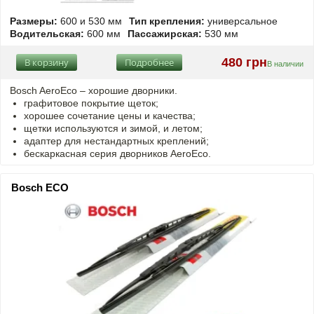
Размеры:
600 и 530 мм
Тип крепления:
универсальное
Водительская:
600 мм
Пассажирская:
530 мм
480 грн
В корзину
Подробнее
В наличии
Bosch AeroEco – хорошие дворники.
графитовое покрытие щеток;
хорошее сочетание цены и качества;
щетки используются и зимой, и летом;
адаптер для нестандартных креплений;
бескаркасная серия дворников AeroEco.
Bosch ECO