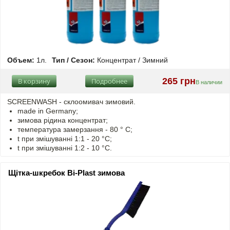
Объем:
1л.
Тип / Сезон:
Концентрат / Зимний
265 грн
В корзину
Подробнее
В наличии
SCREENWASH - cклоомивач зимовий.
made in Germany;
зимова рідина концентрат;
температура замерзання - 80 ° C;
t
при змішуванні
1:1 - 20 °C;
t
при змішуванні
1:2 - 10 °C.
Щітка-шкребок Bi-Plast зимова