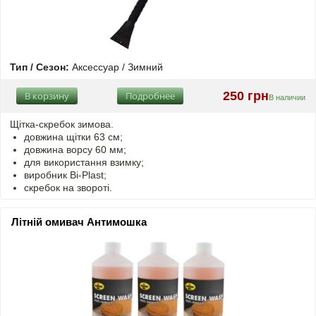
Тип / Сезон:
Аксессуар / Зимний
250 грн
В корзину
Подробнее
В наличии
Щітка-скребок зимова.
довжина щітки 63 см;
довжина ворсу 60 мм;
для використання взимку;
виробник Bi-Plast;
скребок на звороті.
Літній омивач Антимошка