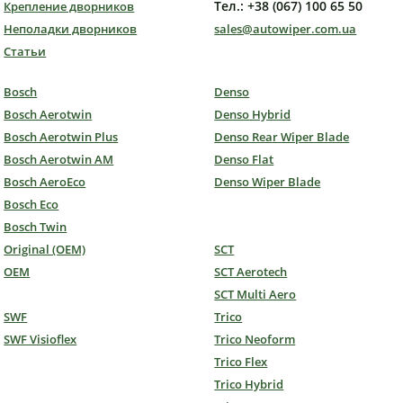
Тел.: +38 (067) 100 65 50
Крепление дворников
Неполадки дворников
sales@autowiper.com.ua
Статьи
Bosch
Denso
Bosch Aerotwin
Denso Hybrid
Bosch Aerotwin Plus
Denso Rear Wiper Blade
Bosch Aerotwin AM
Denso Flat
Bosch AeroEco
Denso Wiper Blade
Bosch Eco
Bosch Twin
Original (OEM)
SCT
OEM
SCT Aerotech
SCT Multi Aero
SWF
Trico
SWF Visioflex
Trico Neoform
Trico Flex
Trico Hybrid