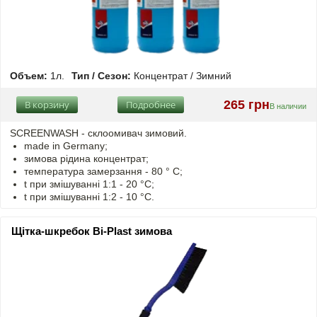
Объем:
1л.
Тип / Сезон:
Концентрат / Зимний
265 грн
В корзину
Подробнее
В наличии
SCREENWASH - cклоомивач зимовий.
made in Germany;
зимова рідина концентрат;
температура замерзання - 80 ° C;
t
при змішуванні
1:1 - 20 °C;
t
при змішуванні
1:2 - 10 °C.
Щітка-шкребок Bi-Plast зимова