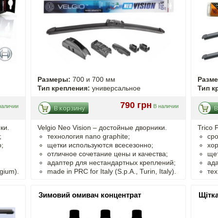
Размеры:
700 и 700 мм
Разм
Тип крепления:
универсальное
Тип к
790 грн
наличии
В наличии
В корзину
В
ки.
Velgio Neo Vision – достойные дворники.
Trico 
;
технология nano graphite;
сро
;
щетки используются всесезонно;
хор
отличное сочетание цены и качества;
щет
адаптер для нестандартных креплений;
ада
gium).
made in PRC for Italy (S.p.A., Turin, Italy).
тех
Зимовий омивач концентрат
Щітка