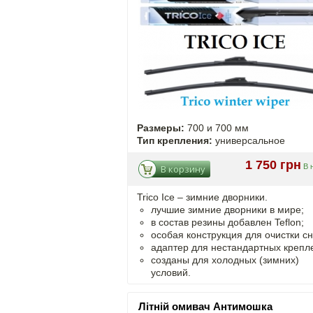
Размеры:
700 и 700 мм
Тип крепления:
универсальное
1 750 грн
В 
В корзину
Trico Ice – зимние дворники.
лучшие зимние дворники в мире;
в состав резины добавлен Teflon;
особая конструкция для очистки сн
адаптер для нестандартных крепл
созданы для холодных (зимних)
условий.
Літній омивач Антимошка