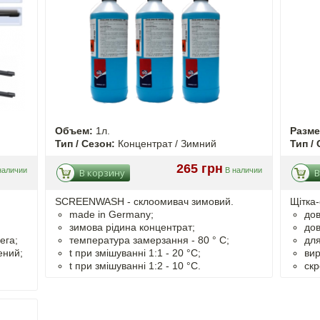
Объем:
1л.
Разм
Тип / Сезон:
Концентрат / Зимний
Тип / 
265 грн
наличии
В наличии
В корзину
В
SCREENWASH - cклоомивач зимовий.
Щітка-
made in Germany;
дов
зимова рідина концентрат;
дов
ега;
температура замерзання - 80 ° C;
для
ений;
t
при змішуванні
1:1 - 20 °C;
вир
t
при змішуванні
1:2 - 10 °C.
скр