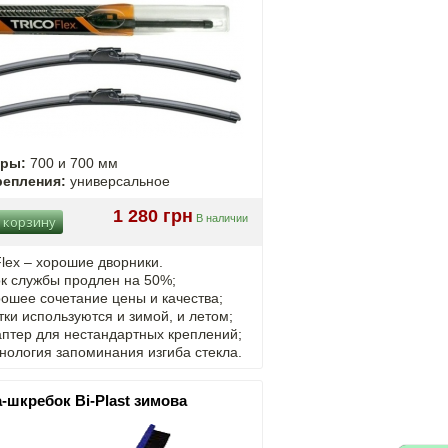
еры:
700 и 700 мм
репления:
универсальное
1 280 грн
В наличии
 корзину
Flex – хорошие дворники.
к службы продлен на 50%;
ошее сочетание цены и качества;
ки используются и зимой, и летом;
птер для нестандартных креплений;
нология запоминания изгиба стекла.
-шкребок Bi-Plast зимова