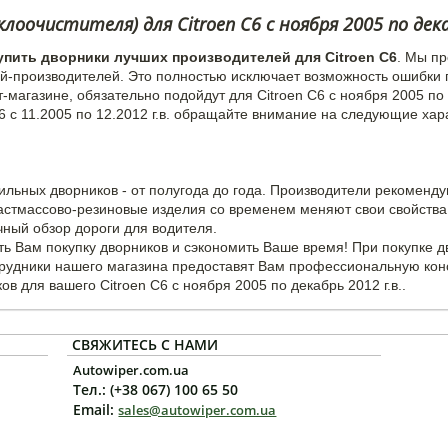
оочистителя) для Citroen C6 c ноября 2005 по дек
упить дворники лучших производителей для Citroen C6
. Мы п
й-производителей. Это полностью исключает возможность ошибки 
-магазине, обязательно подойдут для Citroen C6 с ноября 2005 по 
6 с 11.2005 по 12.2012 г.в. обращайте внимание на следующие хар
ильных дворников - от полугода до года. Производители рекоменд
ластмассово-резиновые изделия со временем меняют свои свойства 
чный обзор дороги для водителя.
ь Вам покупку дворников и сэкономить Ваше время! При покупке 
трудники нашего магазина предоставят Вам профессиональную кон
 для вашего Citroen C6 с ноября 2005 по декабрь 2012 г.в..
СВЯЖИТЕСЬ С НАМИ
Autowiper.com.ua
Тел.: (+38 067) 100 65 50
Email:
sales@autowiper.com.ua