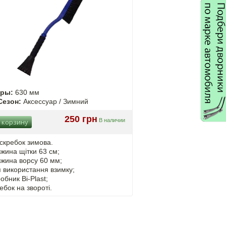
еры:
630 мм
Сезон:
Аксессуар / Зимний
250 грн
В наличии
 корзину
скребок зимова.
жина щітки 63 см;
жина ворсу 60 мм;
 використання взимку;
обник Bi-Plast;
ебок на звороті.