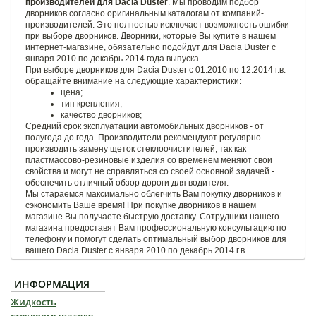
производителей для Dacia Duster
. Мы проводим подбор
дворников согласно оригинальным каталогам от компаний-
производителей. Это полностью исключает возможность ошибки
при выборе дворников. Дворники, которые Вы купите в нашем
интернет-магазине, обязательно подойдут для Dacia Duster с
января 2010 по декабрь 2014 года выпуска.
При выборе дворников для Dacia Duster с 01.2010 по 12.2014 г.в.
обращайте внимание на следующие характеристики:
цена;
тип крепления;
качество дворников;
Средний срок эксплуатации автомобильных дворников - от
полугода до года. Производители рекомендуют регулярно
производить замену щеток стеклоочистителей, так как
пластмассово-резиновые изделия со временем меняют свои
свойства и могут не справляться со своей основной задачей -
обеспечить отличный обзор дороги для водителя.
Мы стараемся максимально облегчить Вам покупку дворников и
сэкономить Ваше время! При покупке дворников в нашем
магазине Вы получаете быструю доставку. Сотрудники нашего
магазина предоставят Вам профессиональную консультацию по
телефону и помогут сделать оптимальный выбор дворников для
вашего Dacia Duster с января 2010 по декабрь 2014 г.в.
ИНФОРМАЦИЯ
Жидкость
стеклоомывателя