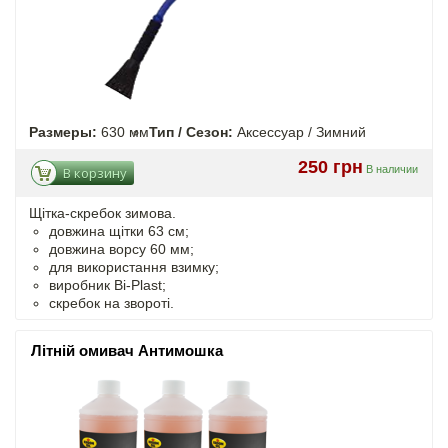
Размеры:
630 мм
Тип / Сезон:
Аксессуар / Зимний
250 грн
В наличии
В корзину
Щітка-скребок зимова.
довжина щітки 63 см;
довжина ворсу 60 мм;
для використання взимку;
виробник Bi-Plast;
скребок на звороті.
Літній омивач Антимошка