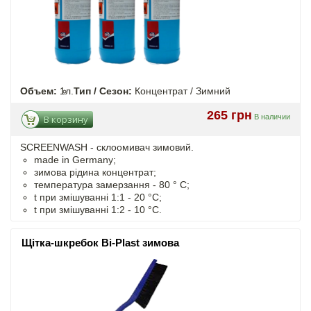
Объем:
1л.
Тип / Сезон:
Концентрат / Зимний
265 грн
В наличии
В корзину
SCREENWASH - cклоомивач зимовий.
made in Germany;
зимова рідина концентрат;
температура замерзання - 80 ° C;
t
при змішуванні
1:1 - 20 °C;
t
при змішуванні
1:2 - 10 °C.
Щітка-шкребок Bi-Plast зимова