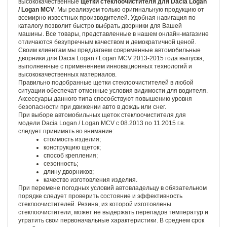
высококачественные
щетки стеклоочистителя для Dacia Logan
/ Logan MCV
. Мы реализуем только оригинальную продукцию от
всемирно известных производителей. Удобная навигация по
каталогу позволит быстро выбрать дворники для Вашей
машины. Все товары, представленные в нашем онлайн-магазине
отличаются безупречным качеством и демократичной ценой.
Своим клиентам мы предлагаем современные автомобильные
дворники для Dacia Logan / Logan MCV 2013-2015 года выпуска,
выполненные с применением инновационных технологий и
высококачественных материалов.
Правильно подобранные щетки стеклоочистителей в любой
ситуации обеспечат отменные условия видимости для водителя.
Аксессуары данного типа способствуют повышению уровня
безопасности при движении авто в дождь или снег.
При выборе автомобильных щеток стеклоочистителя для
модели Dacia Logan / Logan MCV с 08.2013 по 11.2015 г.в.
следует принимать во внимание:
стоимость изделия;
конструкцию щеток;
способ крепления;
сезонность;
длину дворников;
качество изготовления изделия.
При перемене погодных условий автовладельцу в обязательном
порядке следует проверить состояние и эффективность
стеклоочистителей. Резина, из которой изготовлены
стеклоочистители, может не выдержать перепадов температур и
утратить свои первоначальные характеристики. В среднем срок