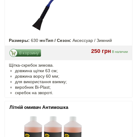
Размеры:
630 мм
Тип / Сезон:
Аксессуар / Зимний
250 грн
В наличии
В корзину
Щітка-скребок зимова.
довжина щітки 63 см;
довжина ворсу 60 мм;
для використання взимку;
виробник Bi-Plast;
скребок на звороті.
Літній омивач Антимошка