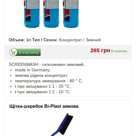
Объем:
1л.
Тип / Сезон:
Концентрат / Зимний
265 грн
В наличии
В корзину
SCREENWASH - cклоомивач зимовий.
made in Germany;
зимова рідина концентрат;
температура замерзання - 80 ° C;
t
при змішуванні
1:1 - 20 °C;
t
при змішуванні
1:2 - 10 °C.
Щітка-шкребок Bi-Plast зимова