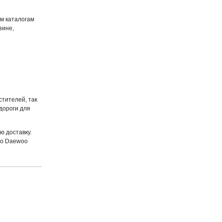
м каталогам
зине,
стителей, так
дороги для
ю доставку.
го Daewoo