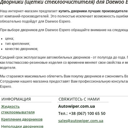
Дворники (щетки стеклоочистителя) для Daewoo E
Наш интернет-магазин предлагает
купить дворники лучших производителе
от компаний-производителей. Это полностью исключает возможность ошибки 
обязательно подойдут для Daewoo Espero.
При выборе дворников для Daewoo Espero обращайте внимание на следующи
цена;
тип крепления;
качество дворников;
Средний срок эксплуатации автомобильных дворников - от полугода до года
как пластмассово-резиновые изделия со временем меняют свои свойства и мо
водителя.
Мы стараемся максимально облегчить Вам покупку дворников и сэкономить В
Сотрудники нашего магазина предоставят Вам профессиональную консульта
Espero.
ИНФОРМАЦИЯ
СВЯЖИТЕСЬ С НАМИ
Autowiper.com.ua
Жидкость
стеклоомывателя
Тел.: +38 (067) 100 65 50
Крепление дворников
sales@autowiper.com.ua
Неполадки дворников