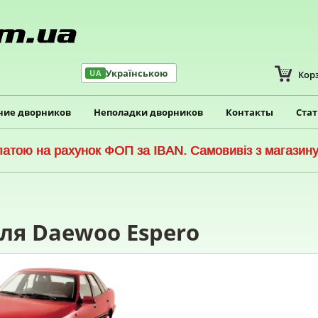
Українською
UA
Кор
ние дворников
Неполадки дворников
Контакты
Ста
тою на рахунок ФОП за IBAN. Самовивіз з магазину 
ля Daewoo Espero