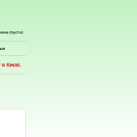
зина
(пусто)
тьи
в Києві.