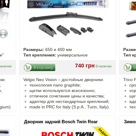
Размеры:
650 и 400 мм
Разм
и"
Тип крепления:
универсальное
Тип к
740 грн
наличии
В наличии
В корзину
В
ки.
Velgio Neo Vision – достойные дворники.
Trico 
;
технология nano graphite;
сро
;
щетки используются всесезонно;
хор
отличное сочетание цены и качества;
щет
адаптер для нестандартных креплений;
ада
gium).
made in PRC for Italy (S.p.A., Turin, Italy).
тех
Дворник задний Bosch Twin Rear
Зимо