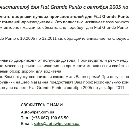
стителя) для Fiat Grande Punto c октября 2005 по
упить дворники лучших производителей для Fiat Grande Punt
т компаний-производителей. Это полностью исключает возможност
м интернет-магазине, обязательно подойдут для Fiat Grande Punto 
de Punto с 10.2005 по 12.2011 г.в. обращайте внимание на следую
ильных дворников - от полугода до года. Производители рекоменд
ластмассово-резиновые изделия со временем меняют свои свойства 
чный обзор дороги для водителя.
ь Вам покупку дворников и сэкономить Ваше время! При покупке 
трудники нашего магазина предоставят Вам профессиональную кон
 для вашего Fiat Grande Punto с октября 2005 по декабрь 2011 г.в
СВЯЖИТЕСЬ С НАМИ
Autowiper.com.ua
Тел.: (+38 067) 100 65 50
Email:
sales@autowiper.com.ua