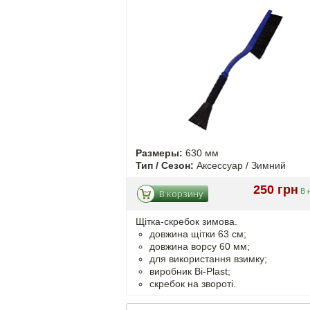
Размеры:
630 мм
Тип / Сезон:
Аксессуар / Зимний
250 грн
В 
В корзину
Щітка-скребок зимова.
довжина щітки 63 см;
довжина ворсу 60 мм;
для використання взимку;
виробник Bi-Plast;
скребок на звороті.