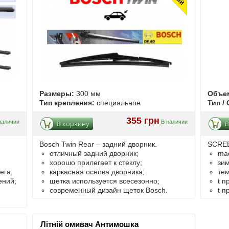
Размеры:
300 мм
Объе
Тип крепления:
специальное
Тип / 
355 грн
наличии
В наличии
В корзину
В
Bosch Twin Rear – задний дворник.
SCREE
отличный задний дворник;
ma
хорошо прилегает к стеклу;
зим
ега;
каркасная основа дворника;
тем
ений;
щетка используется всесезонно;
t
п
современный дизайн щеток Bosch.
t
п
Літній омивач Антимошка