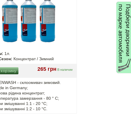
м:
1л.
Сезон:
Концентрат / Зимний
265 грн
В наличии
 корзину
NWASH - cклоомивач зимовий.
de in Germany;
ова рідина концентрат;
пература замерзання - 80 ° C;
ри змішуванні
1:1 - 20 °C;
ри змішуванні
1:2 - 10 °C.