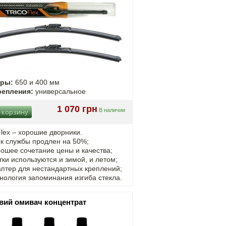
еры:
650 и 400 мм
репления:
универсальное
1 070 грн
В наличии
 корзину
Flex – хорошие дворники.
к службы продлен на 50%;
ошее сочетание цены и качества;
ки используются и зимой, и летом;
птер для нестандартных креплений;
нология запоминания изгиба стекла.
вий омивач концентрат