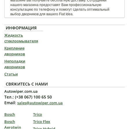
магазине Вы получаете бесплатную доставку. Сотрудники
нашего магазина предоставят Вам профессиональную
консультацию по телефону и помогут сделать оптимальный
выбор дворников для вашего Fiat Idea.
ИНФОРМАЦИЯ
Жидкость
стеклоомывателя
Крепление
дворников
Неполадки
дворников
Статьи
СВЯЖИТЕСЬ С НАМИ
Autowiper.com.ua
Тел.: (+38 067) 100 65 50
Email:
sales@autowiper.com.ua
Bosch
Trico
Bosch
Trico Flex
Aerotwin
Trico Hybrid