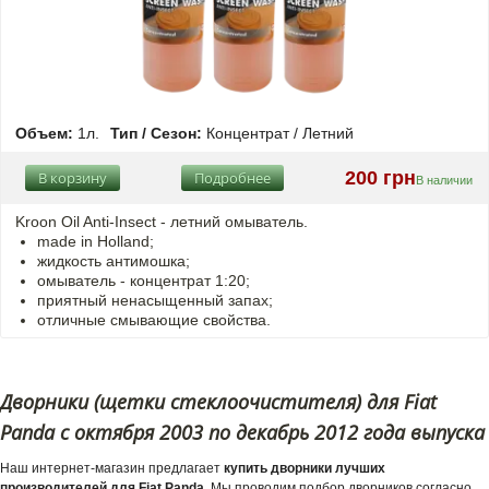
Объем:
1л.
Тип / Сезон:
Концентрат / Летний
200 грн
В корзину
Подробнее
В наличии
Kroon Oil Anti-Insect - летний омыватель.
made in Holland;
жидкость антимошка;
омыватель - концентрат 1:20;
приятный ненасыщенный запах;
отличные смывающие свойства.
Дворники (щетки стеклоочистителя) для Fiat
Panda с октября 2003 по декабрь 2012 года выпуска
Наш интернет-магазин предлагает
купить дворники лучших
производителей для Fiat Panda
. Мы проводим подбор дворников согласно