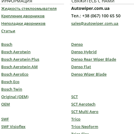
ИНФОРМАЦИЯ
СВЯЖИТЕСЬ С НАМИ
Autowiper.com.ua
Жидкость стеклоомывателя
Тел.: +38 (067) 100 65 50
Крепление дворников
Неполадки дворников
sales@autowiper.com.ua
Статьи
Bosch
Denso
Bosch Aerotwin
Denso Hybrid
Bosch Aerotwin Plus
Denso Rear Wiper Blade
Bosch Aerotwin AM
Denso Flat
Bosch AeroEco
Denso Wiper Blade
Bosch Eco
Bosch Twin
Original (OEM)
SCT
OEM
SCT Aerotech
SCT Multi Aero
SWF
Trico
SWF Visioflex
Trico Neoform