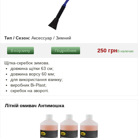
Тип / Сезон:
Аксессуар / Зимний
250 грн
В корзину
Подробнее
В наличии
Щітка-скребок зимова.
довжина щітки 63 см;
довжина ворсу 60 мм;
для використання взимку;
виробник Bi-Plast;
скребок на звороті.
Літній омивач Антимошка