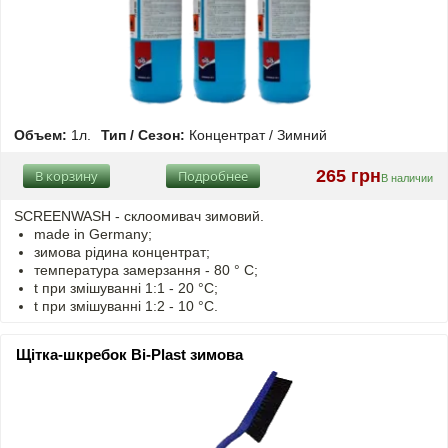
Объем:
1л.
Тип / Сезон:
Концентрат / Зимний
265 грн
В корзину
Подробнее
В наличии
SCREENWASH - cклоомивач зимовий.
made in Germany;
зимова рідина концентрат;
температура замерзання - 80 ° C;
t
при змішуванні
1:1 - 20 °C;
t
при змішуванні
1:2 - 10 °C.
Щітка-шкребок Bi-Plast зимова