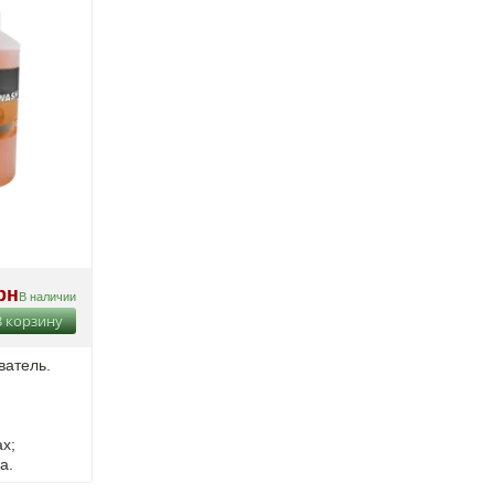
й
рн
В наличии
В корзину
ыватель.
х;
а.