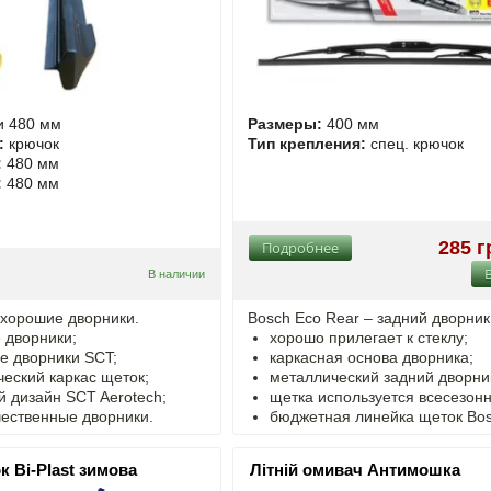
и 480 мм
Размеры:
400 мм
:
крючок
Тип крепления:
спец. крючок
:
480 мм
:
480 мм
285 г
Подробнее
В наличии
 хорошие дворники.
Bosch Eco Rear – задний дворник
 дворники;
хорошо прилегает к стеклу;
е дворники SCT;
каркасная основа дворника;
еский каркас щеток;
металлический задний дворни
 дизайн SCT Aerotech;
щетка используется всесезонн
чественные дворники.
бюджетная линейка щеток Bos
 Bi-Plast зимова
Літній омивач Антимошка