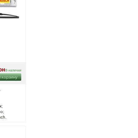
рн
В наличии
В корзину
.
к;
о;
ch.