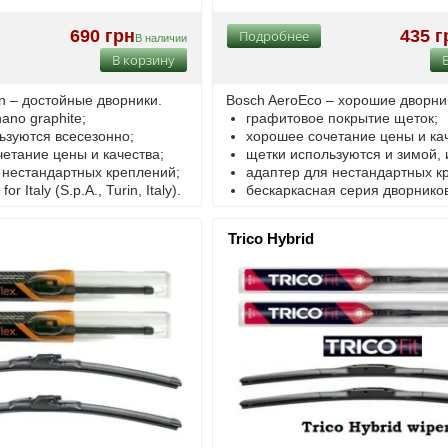
690 грн
435 г
Подробнее
В наличии
В корзину
on – достойные дворники.
Bosch AeroEco – хорошие дворни
ano graphite;
графитовое покрытие щеток;
ьзуются всесезонно;
хорошее сочетание цены и кач
четание цены и качества;
щетки используются и зимой, 
 нестандартных креплений;
адаптер для нестандартных к
r Italy (S.p.A., Turin, Italy).
бескаркасная серия дворнико
Trico Hybrid