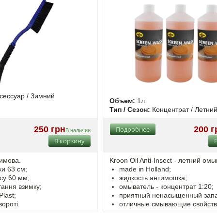
сессуар / Зимний
Объем:
1л.
Тип / Сезон:
Концентрат / Летни
250 грн
200 г
Подробнее
В наличии
В корзину
зимова.
Kroon Oil Anti-Insect - летний ом
и 63 см;
made in Holland;
су 60 мм;
жидкость антимошка;
тання взимку;
омыватель - концентрат 1:20;
Plast;
приятный ненасыщенный запа
вороті.
отличные смывающие свойств