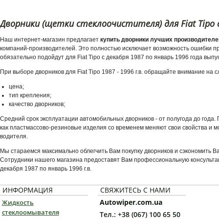
Дворники (щетки стеклоочистителя) для Fiat Tipo с
Наш интернет-магазин предлагает
купить дворники лучших производителей 
компаний-производителей. Это полностью исключает возможность ошибки при
обязательно подойдут для Fiat Tipo с декабря 1987 по январь 1996 года выпу
При выборе дворников для Fiat Tipo 1987 - 1996 г.в. обращайте внимание на
цена;
тип крепления;
качество дворников;
Средний срок эксплуатации автомобильных дворников - от полугода до года
как пластмассово-резиновые изделия со временем меняют свои свойства и мо
водителя.
Мы стараемся максимально облегчить Вам покупку дворников и сэкономить В
Сотрудники нашего магазина предоставят Вам профессиональную консультаци
декабря 1987 по январь 1996 г.в.
ИНФОРМАЦИЯ
СВЯЖИТЕСЬ С НАМИ
Autowiper.com.ua
Жидкость
стеклоомывателя
Тел.: +38 (067) 100 65 50