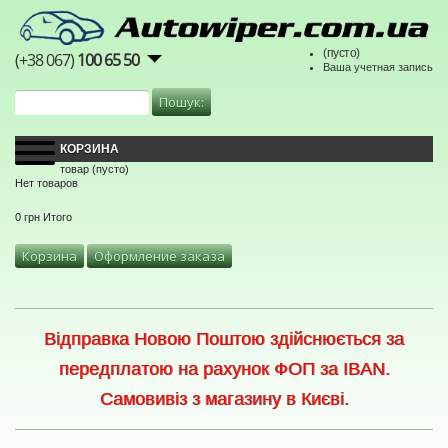
(пусто)
(+38 067)
100 65 50
Ваша учетная запись
КОРЗИНА
товар
(пусто)
Нет товаров
0 грн
Итого
Корзина
Оформление заказа
Відправка Новою Поштою здійснюється за
передплатою на рахунок ФОП за IBAN.
Самовивіз з магазину в Києві.