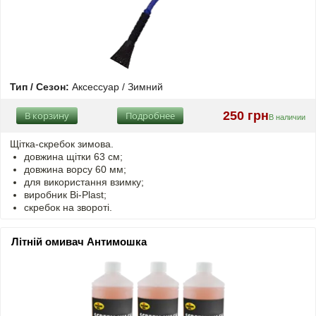
Тип / Сезон:
Аксессуар / Зимний
250 грн
В корзину
Подробнее
В наличии
Щітка-скребок зимова.
довжина щітки 63 см;
довжина ворсу 60 мм;
для використання взимку;
виробник Bi-Plast;
скребок на звороті.
Літній омивач Антимошка