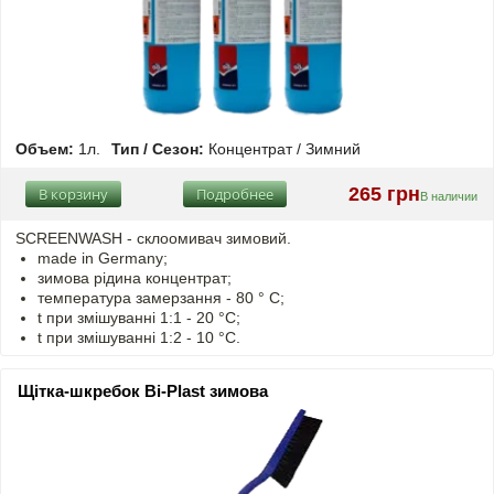
Объем:
1л.
Тип / Сезон:
Концентрат / Зимний
265 грн
В корзину
Подробнее
В наличии
SCREENWASH - cклоомивач зимовий.
made in Germany;
зимова рідина концентрат;
температура замерзання - 80 ° C;
t
при змішуванні
1:1 - 20 °C;
t
при змішуванні
1:2 - 10 °C.
Щітка-шкребок Bi-Plast зимова