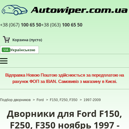
+38 (067)
100 65 50
+38 (063)
100 65 50
Корзина
(пусто)
Українською
UA
Меню
Відправка Новою Поштою здійснюється за передплатою на
рахунок ФОП за IBAN. Самовивіз з магазину в Києві.
Подбор дворников
>
Ford
>
F150, F250, F350
>
1997-2009
Дворники для Ford F150,
F250, F350 ноябрь 1997 -