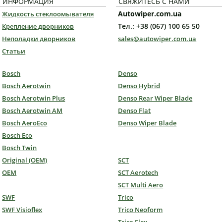
ИНФОРМАЦИЯ
СВЯЖИТЕСЬ С НАМИ
Autowiper.com.ua
Жидкость стеклоомывателя
Тел.: +38 (067) 100 65 50
Крепление дворников
Неполадки дворников
sales@autowiper.com.ua
Статьи
Bosch
Denso
Bosch Aerotwin
Denso Hybrid
Bosch Aerotwin Plus
Denso Rear Wiper Blade
Bosch Aerotwin AM
Denso Flat
Bosch AeroEco
Denso Wiper Blade
Bosch Eco
Bosch Twin
Original (OEM)
SCT
OEM
SCT Aerotech
SCT Multi Aero
SWF
Trico
SWF Visioflex
Trico Neoform