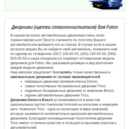
Дворники (щетки стеклоочистителя) для Foton
В нашем каталоге автомобильных дворников очень легко
сориентироваться! Просто счелкните по логотипу Вашего
автомобиля или выберите его из списка. В случае если в нашем
каталоге машин Вы не найдете свой автомобиль, позвоните нам
по одному из телефонов: (067) 100-65-50, (063) 100-65-50, (066)
833-65-50 и наши специалисты подберут оптимальную модель
дворников для Foton. Мы указываем размеры и вид крепления
каждой модели дворников.
Наш магазин предлагает Вам
купить
только качественные и
оригинальные дворники от лучших производителей
:
гибридные дворники премиум-класса Denso;
самые популярные бескаркасные дворники Trico;
надежные бескаркасные дворники от компании Bosch;
задние автомобильные дворники Trico;
Дворники Denso и Bosch
устанавливаются в качестве
оригинальных щеток стеклоочистителей на японские и немецкие
авто. Компания Trico - одна из нескольких в мире компаний,
которая занимается исключительно выпуском автомобильных
дворников. Благодаря инновационным технологиям дворники
Trico имеют отличное качество и пользуются высоким спросом у
автолюбителей.