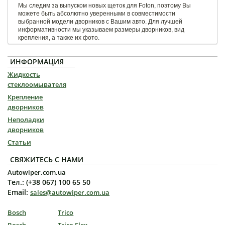
Мы следим за выпуском новых щеток для Foton, поэтому Вы
можете быть абсолютно уверенными в совместимости
выбранной модели дворников с Вашим авто. Для лучшей
информативности мы указываем размеры дворников, вид
крепления, а также их фото.
ИНФОРМАЦИЯ
Жидкость
стеклоомывателя
Крепление
дворников
Неполадки
дворников
Статьи
СВЯЖИТЕСЬ С НАМИ
Autowiper.com.ua
Тел.: (+38 067) 100 65 50
Email:
sales@autowiper.com.ua
Bosch
Trico
Bosch
Trico Flex