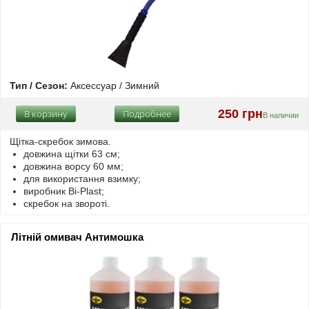
Тип / Сезон:
Аксессуар / Зимний
250 грн
В корзину
Подробнее
В наличии
Щітка-скребок зимова.
довжина щітки 63 см;
довжина ворсу 60 мм;
для використання взимку;
виробник Bi-Plast;
скребок на звороті.
Літній омивач Антимошка