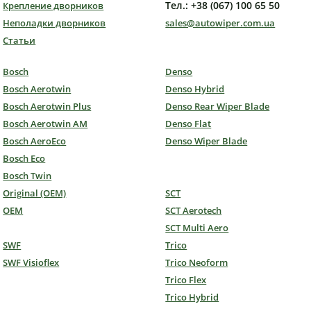
Тел.: +38 (067) 100 65 50
Крепление дворников
Неполадки дворников
sales@autowiper.com.ua
Статьи
Bosch
Denso
Bosch Aerotwin
Denso Hybrid
Bosch Aerotwin Plus
Denso Rear Wiper Blade
Bosch Aerotwin AM
Denso Flat
Bosch AeroEco
Denso Wiper Blade
Bosch Eco
Bosch Twin
Original (OEM)
SCT
OEM
SCT Aerotech
SCT Multi Aero
SWF
Trico
SWF Visioflex
Trico Neoform
Trico Flex
Trico Hybrid