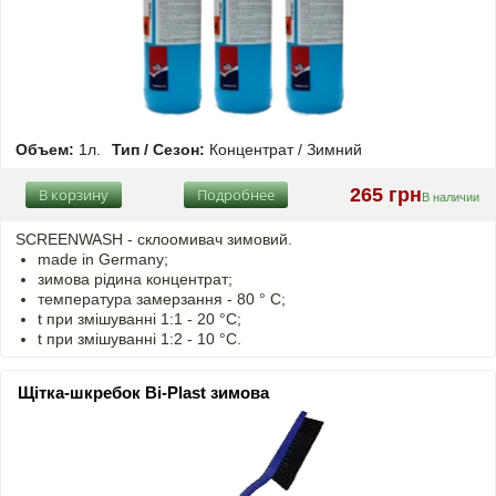
Объем:
1л.
Тип / Сезон:
Концентрат / Зимний
265 грн
В корзину
Подробнее
В наличии
SCREENWASH - cклоомивач зимовий.
made in Germany;
зимова рідина концентрат;
температура замерзання - 80 ° C;
t
при змішуванні
1:1 - 20 °C;
t
при змішуванні
1:2 - 10 °C.
Щітка-шкребок Bi-Plast зимова