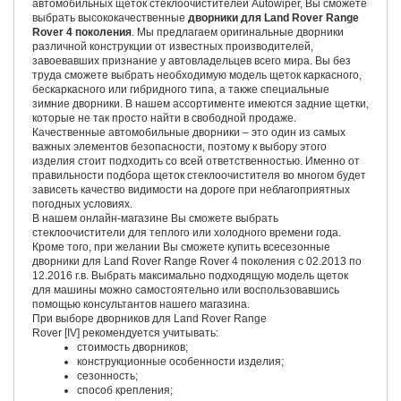
автомобильных щеток стеклоочистителей Autowiper, Вы сможете
выбрать высококачественные
дворники для Land Rover Range
Rover 4 поколения
. Мы предлагаем оригинальные дворники
различной конструкции от известных производителей,
завоевавших признание у автовладельцев всего мира. Вы без
труда сможете выбрать необходимую модель щеток каркасного,
бескаркасного или гибридного типа, а также специальные
зимние дворники. В нашем ассортименте имеются задние щетки,
которые не так просто найти в свободной продаже.
Качественные автомобильные дворники – это один из самых
важных элементов безопасности, поэтому к выбору этого
изделия стоит подходить со всей ответственностью. Именно от
правильности подбора щеток стеклоочистителя во многом будет
зависеть качество видимости на дороге при неблагоприятных
погодных условиях.
В нашем онлайн-магазине Вы сможете выбрать
стеклоочистители для теплого или холодного времени года.
Кроме того, при желании Вы сможете купить всесезонные
дворники для Land Rover Range Rover 4 поколения с 02.2013 по
12.2016 г.в. Выбрать максимально подходящую модель щеток
для машины можно самостоятельно или воспользовавшись
помощью консультантов нашего магазина.
При выборе дворников для Land Rover Range
Rover [IV] рекомендуется учитывать:
стоимость дворников;
конструкционные особенности изделия;
сезонность;
способ крепления;