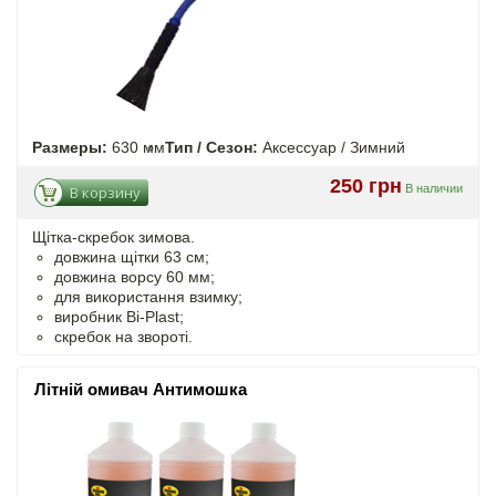
Размеры:
630 мм
Тип / Сезон:
Аксессуар / Зимний
250 грн
В наличии
В корзину
Щітка-скребок зимова.
довжина щітки 63 см;
довжина ворсу 60 мм;
для використання взимку;
виробник Bi-Plast;
скребок на звороті.
Літній омивач Антимошка