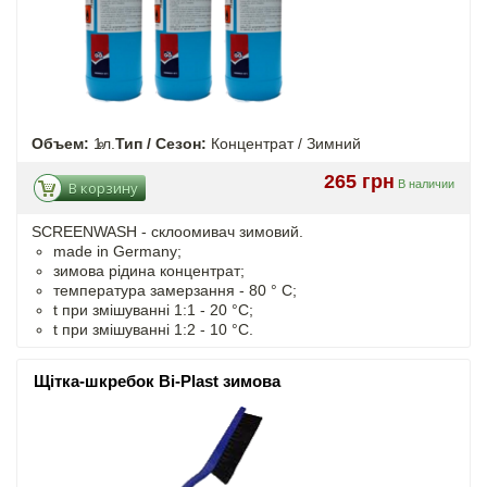
Объем:
1л.
Тип / Сезон:
Концентрат / Зимний
265 грн
В наличии
В корзину
SCREENWASH - cклоомивач зимовий.
made in Germany;
зимова рідина концентрат;
температура замерзання - 80 ° C;
t
при змішуванні
1:1 - 20 °C;
t
при змішуванні
1:2 - 10 °C.
Щітка-шкребок Bi-Plast зимова