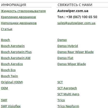
ИНФОРМАЦИЯ
СВЯЖИТЕСЬ С НАМИ
Autowiper.com.ua
Жидкость стеклоомывателя
Тел.: +38 (067) 100 65 50
Крепление дворников
Неполадки дворников
sales@autowiper.com.ua
Статьи
Bosch
Denso
Bosch Aerotwin
Denso Hybrid
Bosch Aerotwin Plus
Denso Rear Wiper Blade
Bosch Aerotwin AM
Denso Flat
Bosch AeroEco
Denso Wiper Blade
Bosch Eco
Bosch Twin
Original (OEM)
SCT
OEM
SCT Aerotech
SCT Multi Aero
SWF
Trico
SWF Visioflex
Trico Neoform