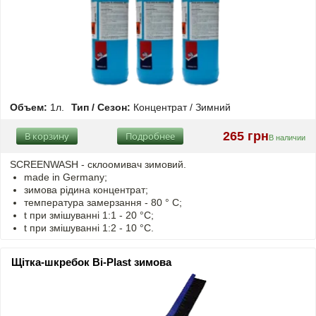
Объем:
1л.
Тип / Сезон:
Концентрат / Зимний
265 грн
В корзину
Подробнее
В наличии
SCREENWASH - cклоомивач зимовий.
made in Germany;
зимова рідина концентрат;
температура замерзання - 80 ° C;
t
при змішуванні
1:1 - 20 °C;
t
при змішуванні
1:2 - 10 °C.
Щітка-шкребок Bi-Plast зимова