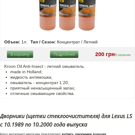
Объем:
1л.
Тип / Сезон:
Концентрат / Летний
200 грн
В корзину
Подробнее
В наличии
Kroon Oil Anti-Insect - летний омыватель.
made in Holland;
жидкость антимошка;
омыватель - концентрат 1:20;
приятный ненасыщенный запах;
отличные смывающие свойства.
Дворники (щетки стеклоочистителя) для Lexus LS
с 10.1989 по 10.2000 года выпуска
Наш интернет-магазин предлагает
купить дворники лучших