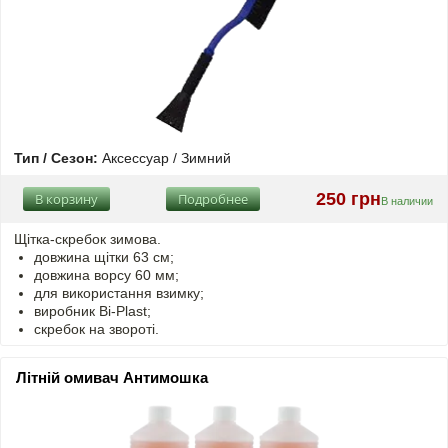
Тип / Сезон:
Аксессуар / Зимний
250 грн
В корзину
Подробнее
В наличии
Щітка-скребок зимова.
довжина щітки 63 см;
довжина ворсу 60 мм;
для використання взимку;
виробник Bi-Plast;
скребок на звороті.
Літній омивач Антимошка