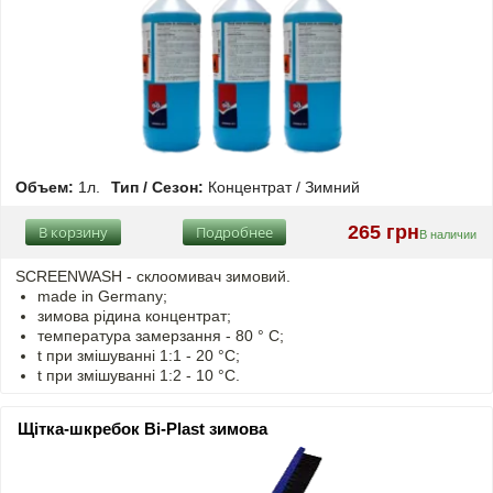
Объем:
1л.
Тип / Сезон:
Концентрат / Зимний
265 грн
В корзину
Подробнее
В наличии
SCREENWASH - cклоомивач зимовий.
made in Germany;
зимова рідина концентрат;
температура замерзання - 80 ° C;
t
при змішуванні
1:1 - 20 °C;
t
при змішуванні
1:2 - 10 °C.
Щітка-шкребок Bi-Plast зимова