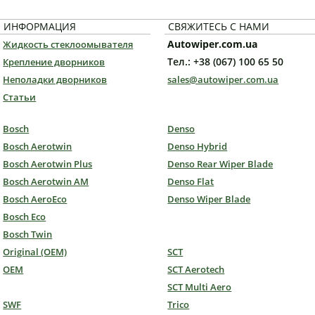
ИНФОРМАЦИЯ
СВЯЖИТЕСЬ С НАМИ
Autowiper.com.ua
Жидкость стеклоомывателя
Тел.: +38 (067) 100 65 50
Крепление дворников
Неполадки дворников
sales@autowiper.com.ua
Статьи
Bosch
Denso
Bosch Aerotwin
Denso Hybrid
Bosch Aerotwin Plus
Denso Rear Wiper Blade
Bosch Aerotwin AM
Denso Flat
Bosch AeroEco
Denso Wiper Blade
Bosch Eco
Bosch Twin
Original (OEM)
SCT
OEM
SCT Aerotech
SCT Multi Aero
SWF
Trico