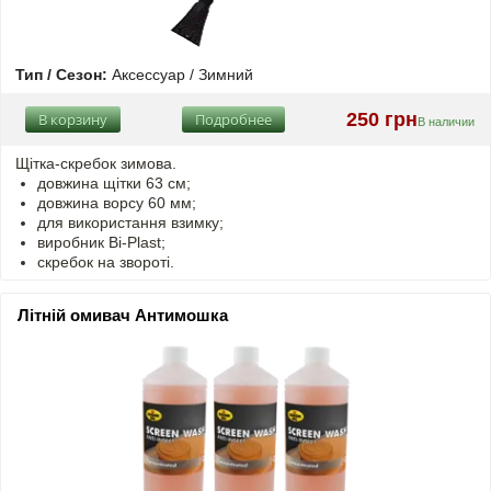
Тип / Сезон:
Аксессуар / Зимний
250 грн
В корзину
Подробнее
В наличии
Щітка-скребок зимова.
довжина щітки 63 см;
довжина ворсу 60 мм;
для використання взимку;
виробник Bi-Plast;
скребок на звороті.
Літній омивач Антимошка