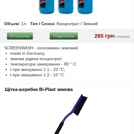
Объем:
1л.
Тип / Сезон:
Концентрат / Зимний
265 грн
В корзину
Подробнее
В наличии
SCREENWASH - cклоомивач зимовий.
made in Germany;
зимова рідина концентрат;
температура замерзання - 80 ° C;
t
при змішуванні
1:1 - 20 °C;
t
при змішуванні
1:2 - 10 °C.
Щітка-шкребок Bi-Plast зимова