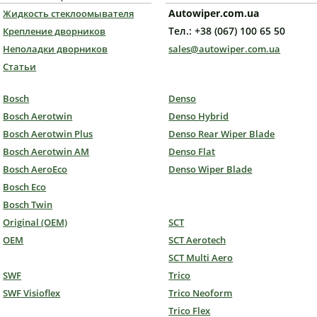
Autowiper.com.ua
Жидкость стеклоомывателя
Тел.: +38 (067) 100 65 50
Крепление дворников
Неполадки дворников
sales@autowiper.com.ua
Статьи
Bosch
Denso
Bosch Aerotwin
Denso Hybrid
Bosch Aerotwin Plus
Denso Rear Wiper Blade
Bosch Aerotwin AM
Denso Flat
Bosch AeroEco
Denso Wiper Blade
Bosch Eco
Bosch Twin
Original (OEM)
SCT
OEM
SCT Aerotech
SCT Multi Aero
SWF
Trico
SWF Visioflex
Trico Neoform
Trico Flex