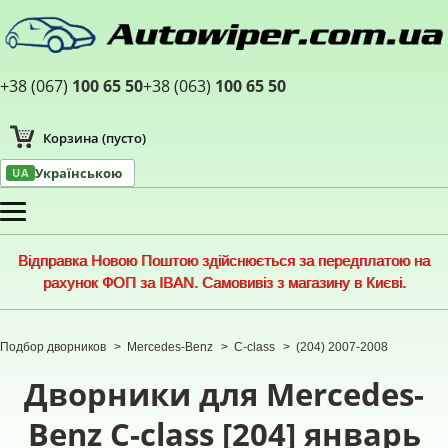
+38 (067)
100 65 50
+38 (063)
100 65 50
Корзина
(пусто)
Українською
UA
Меню
Відправка Новою Поштою здійснюється за передплатою на
рахунок ФОП за IBAN. Самовивіз з магазину в Києві.
Подбор дворников
>
Mercedes-Benz
>
C-class
>
(204) 2007-2008
Дворники для Mercedes-
Benz C-class [204] январь