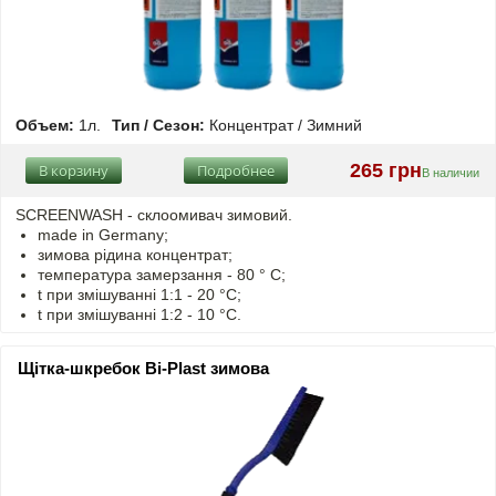
Объем:
1л.
Тип / Сезон:
Концентрат / Зимний
265 грн
В корзину
Подробнее
В наличии
SCREENWASH - cклоомивач зимовий.
made in Germany;
зимова рідина концентрат;
температура замерзання - 80 ° C;
t
при змішуванні
1:1 - 20 °C;
t
при змішуванні
1:2 - 10 °C.
Щітка-шкребок Bi-Plast зимова