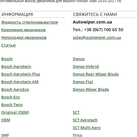
оптимальный выбор дворников для вашего Nissan Juke 2010-2017 г.в.
ИНФОРМАЦИЯ
СВЯЖИТЕСЬ С НАМИ
Autowiper.com.ua
Жидкость стеклоомывателя
Тел.: +38 (067) 100 65 50
Крепление дворников
Неполадки дворников
sales@autowiper.com.ua
Статьи
Bosch
Denso
Bosch Aerotwin
Denso Hybrid
Bosch Aerotwin Plus
Denso Rear Wiper Blade
Bosch Aerotwin AM
Denso Flat
Bosch AeroEco
Denso Wiper Blade
Bosch Eco
Bosch Twin
Original (OEM)
SCT
OEM
SCT Aerotech
SCT Multi Aero
SWF
Trico