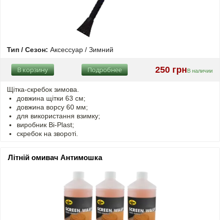
Тип / Сезон:
Аксессуар / Зимний
250 грн
В корзину
Подробнее
В наличии
Щітка-скребок зимова.
довжина щітки 63 см;
довжина ворсу 60 мм;
для використання взимку;
виробник Bi-Plast;
скребок на звороті.
Літній омивач Антимошка