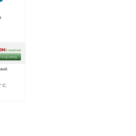
й
рн
В наличии
В корзину
вий.
° C;