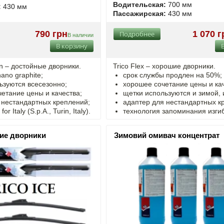
Водительская:
700 мм
:
430 мм
Пассажирская:
430 мм
790 грн
1 070 г
Подробнее
В наличии
В корзину
on – достойные дворники.
Trico Flex – хорошие дворники.
ano graphite;
срок службы продлен на 50%;
ьзуются всесезонно;
хорошее сочетание цены и кач
четание цены и качества;
щетки используются и зимой, 
 нестандартных креплений;
адаптер для нестандартных к
r Italy (S.p.A., Turin, Italy).
технология запоминания изгиб
ние дворники
Зимовий омивач концентрат