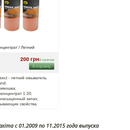
нцентрат / Летний
200 грн
В наличии
В корзину
Insect - летний омыватель.
and;
тимошка;
концентрат 1:20;
енасыщенный запах;
мывающие свойства.
ima с 01.2009 по 11.2015 года выпуска