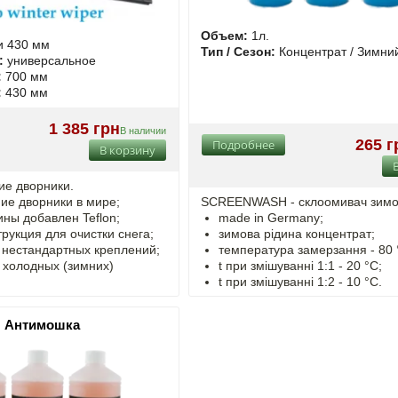
Объем:
1л.
и 430 мм
Тип / Сезон:
Концентрат / Зимни
:
универсальное
:
700 мм
:
430 мм
1 385 грн
В наличии
265 г
Подробнее
В корзину
ние дворники.
ие дворники в мире;
SCREENWASH - cклоомивач зимо
ины добавлен Teflon;
made in Germany;
рукция для очистки снега;
зимова рідина концентрат;
 нестандартных креплений;
температура замерзання - 80 
 холодных (зимних)
t
при змішуванні
1:1 - 20 °C;
t
при змішуванні
1:2 - 10 °C.
ч Антимошка