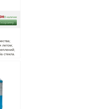
рн
В наличии
В корзину
ества;
и летом;
реплений;
а стекла.