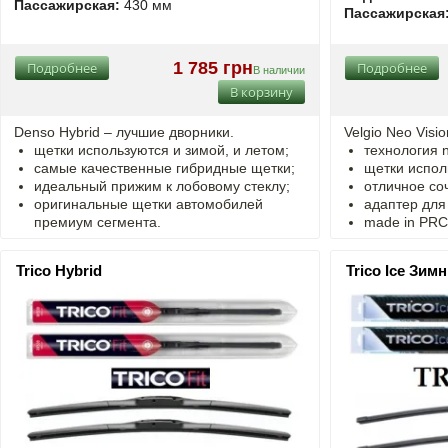
Пассажирская:
430 мм
Пассажирская
1 785 грн
Подробнее
Подробнее
В наличии
В корзину
Denso Hybrid – лучшие дворники.
Velgio Neo Visi
щетки используются и зимой, и летом;
технология n
самые качественные гибридные щетки;
щетки испол
идеальный прижим к лобовому стеклу;
отличное со
оригинальные щетки автомобилей
адаптер для
премиум сегмента.
made in PRC fo
Trico Hybrid
Trico Ice Зим