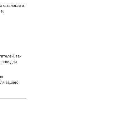
м каталогам от
е,
ителей, так
ороги для
ую
для вашего