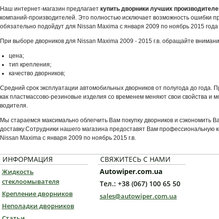
Наш интернет-магазин предлагает
купить дворники лучших производителе
компаний-производителей. Это полностью исключает возможность ошибки при
обязательно подойдут для Nissan Maxima с января 2009 по ноябрь 2015 года
При выборе дворников для Nissan Maxima 2009 - 2015 г.в. обращайте вниман
цена;
тип крепления;
качество дворников;
Средний срок эксплуатации автомобильных дворников от полугода до года. 
как пластмассово-резиновые изделия со временем меняют свои свойства и мо
водителя.
Мы стараемся максимально облегчить Вам покупку дворников и сэкономить В
доставку.Сотрудники нашего магазина предоставят Вам профессиональную к
Nissan Maxima с января 2009 по ноябрь 2015 г.в.
ИНФОРМАЦИЯ
СВЯЖИТЕСЬ С НАМИ
Autowiper.com.ua
Жидкость
стеклоомывателя
Тел.: +38 (067) 100 65 50
Крепление дворников
sales@autowiper.com.ua
Неполадки дворников
Статьи