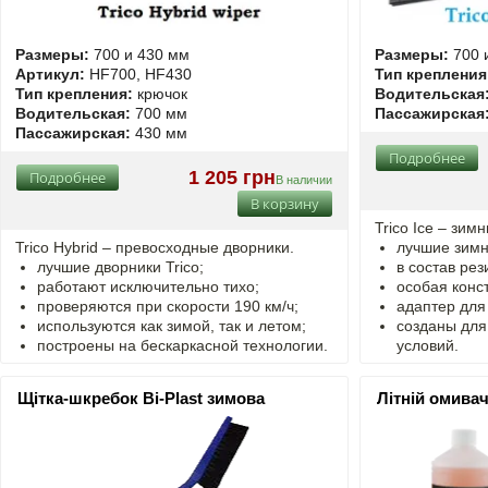
Размеры:
700 и 430 мм
Размеры:
700 
Артикул:
HF700, HF430
Тип крепления
Тип крепления:
крючок
Водительская
Водительская:
700 мм
Пассажирская
Пассажирская:
430 мм
Подробнее
1 205 грн
Подробнее
В наличии
В корзину
Trico Ice – зим
Trico Hybrid – превосходные дворники.
лучшие зимн
лучшие дворники Trico;
в состав рез
работают исключительно тихо;
особая конст
проверяются при скорости 190 км/ч;
адаптер для
используются как зимой, так и летом;
созданы для
построены на бескаркасной технологии.
условий.
Щітка-шкребок Bi-Plast зимова
Літній омива