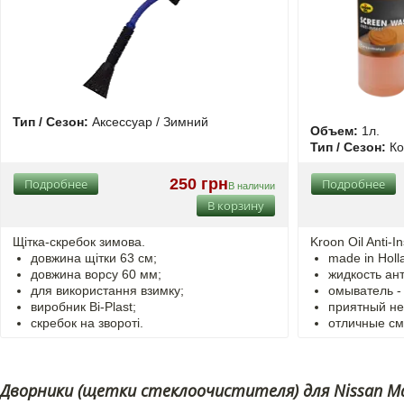
Тип / Сезон:
Аксессуар / Зимний
Объем:
1л.
Тип / Сезон:
Ко
250 грн
Подробнее
Подробнее
В наличии
В корзину
Щітка-скребок зимова.
Kroon Oil Anti-
довжина щітки 63 см;
made in Holl
довжина ворсу 60 мм;
жидкость ан
для використання взимку;
омыватель - 
виробник Bi-Plast;
приятный н
скребок на звороті.
отличные с
Дворники (щетки стеклоочистителя) для Nissan Max