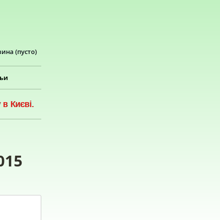
зина
(пусто)
тьи
в Києві.
015