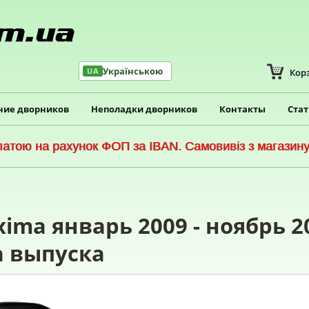
Українською
UA
Кор
ние дворников
Неполадки дворников
Контакты
Ста
тою на рахунок ФОП за IBAN. Самовивіз з магазину 
ima январь 2009 - ноябрь 2
а выпуска