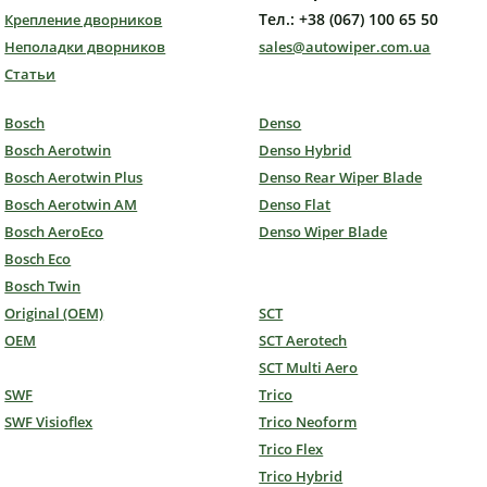
Тел.: +38 (067) 100 65 50
Крепление дворников
Неполадки дворников
sales@autowiper.com.ua
Статьи
Bosch
Denso
Bosch Aerotwin
Denso Hybrid
Bosch Aerotwin Plus
Denso Rear Wiper Blade
Bosch Aerotwin AM
Denso Flat
Bosch AeroEco
Denso Wiper Blade
Bosch Eco
Bosch Twin
Original (OEM)
SCT
OEM
SCT Aerotech
SCT Multi Aero
SWF
Trico
SWF Visioflex
Trico Neoform
Trico Flex
Trico Hybrid