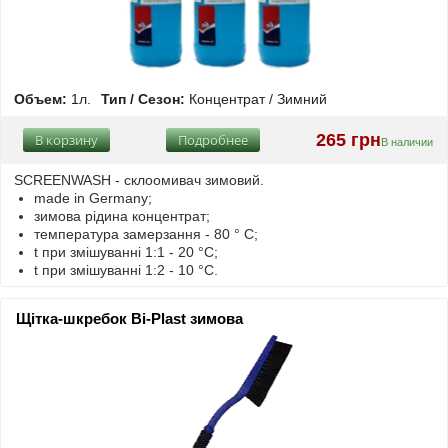
Объем:
1л.
Тип / Сезон:
Концентрат / Зимний
265 грн
В корзину
Подробнее
В наличии
SCREENWASH - cклоомивач зимовий.
made in Germany;
зимова рідина концентрат;
температура замерзання - 80 ° C;
t
при змішуванні
1:1 - 20 °C;
t
при змішуванні
1:2 - 10 °C.
Щітка-шкребок Bi-Plast зимова