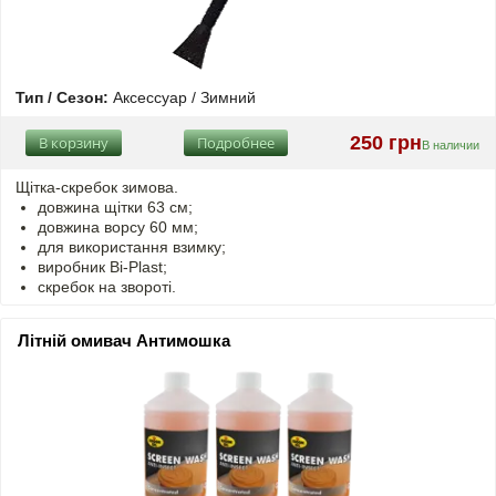
Тип / Сезон:
Аксессуар / Зимний
250 грн
В корзину
Подробнее
В наличии
Щітка-скребок зимова.
довжина щітки 63 см;
довжина ворсу 60 мм;
для використання взимку;
виробник Bi-Plast;
скребок на звороті.
Літній омивач Антимошка