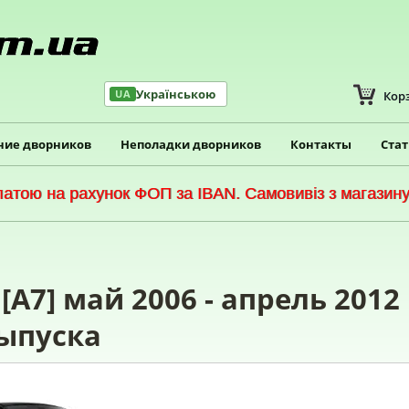
Українською
UA
Кор
ние дворников
Неполадки дворников
Контакты
Ста
тою на рахунок ФОП за IBAN. Самовивіз з магазину 
[A7] май 2006 - апрель 2012
ыпуска