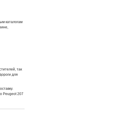
ным каталогам
зине,
стителей, так
дороги для
оставку.
о Peugeot 207