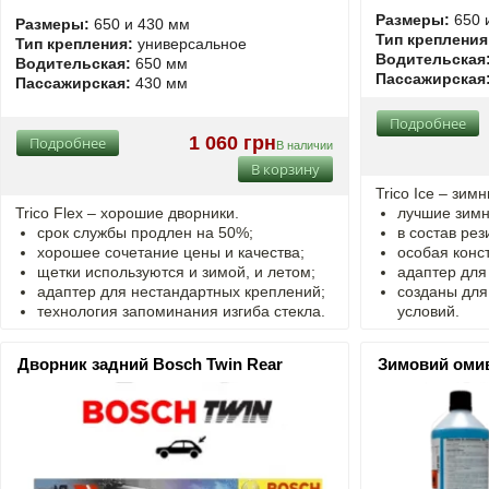
Размеры:
650 
Размеры:
650 и 430 мм
Тип крепления
Тип крепления:
универсальное
Водительская
Водительская:
650 мм
Пассажирская
Пассажирская:
430 мм
Подробнее
1 060 грн
Подробнее
В наличии
В корзину
Trico Ice – зим
Trico Flex – хорошие дворники.
лучшие зимн
срок службы продлен на 50%;
в состав рез
хорошее сочетание цены и качества;
особая конст
щетки используются и зимой, и летом;
адаптер для
адаптер для нестандартных креплений;
созданы для
технология запоминания изгиба стекла.
условий.
Дворник задний Bosch Twin Rear
Зимовий омив