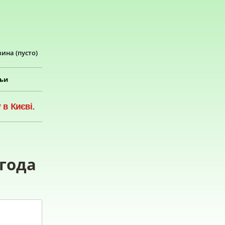
зина
(пусто)
тьи
в Києві.
 года