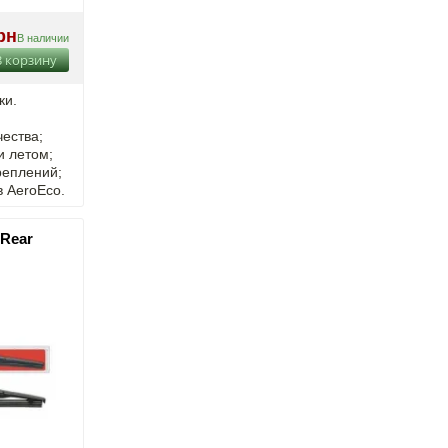
рн
В наличии
В корзину
ки.
ества;
и летом;
реплений;
в AeroEco.
 Rear