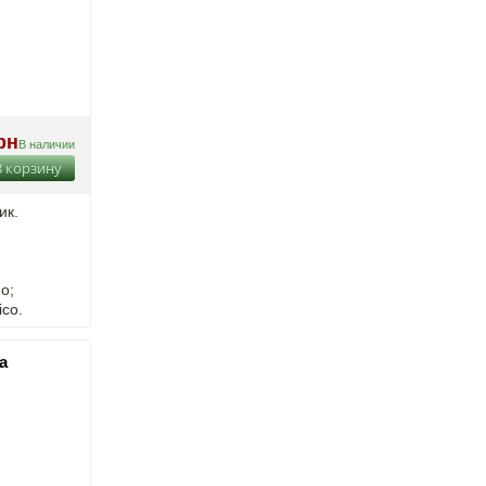
рн
В наличии
В корзину
ик.
о;
co.
а