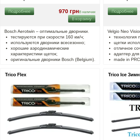
970 грн
Подробнее
Подробнее
В наличии
В корзину
Bosch Aerotwin – оптимальные дворники.
Velgio Neo Visi
тестируются при скорости 160 км/ч;
технология n
используются дворники всесезонно;
щетки испол
хорошие аэродинамические
отличное со
характеристики щеток;
адаптер для
оригинальные дворники Bosch (Belgium).
made in PRC fo
Trico Flex
Trico Ice Зим