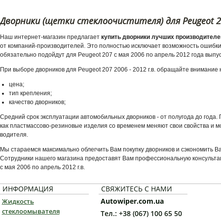
Дворники (щетки стеклоочистителя) для Peugeot 207
Наш интернет-магазин предлагает
купить дворники лучших производителей
от компаний-производителей. Это полностью исключает возможность ошибки 
обязательно подойдут для Peugeot 207 с мая 2006 по апрель 2012 года выпус
При выборе дворников для Peugeot 207 2006 - 2012 г.в. обращайте внимание
цена;
тип крепления;
качество дворников;
Средний срок эксплуатации автомобильных дворников - от полугода до года
как пластмассово-резиновые изделия со временем меняют свои свойства и мо
водителя.
Мы стараемся максимально облегчить Вам покупку дворников и сэкономить В
Сотрудники нашего магазина предоставят Вам профессиональную консультац
с мая 2006 по апрель 2012 г.в.
ИНФОРМАЦИЯ
СВЯЖИТЕСЬ С НАМИ
Autowiper.com.ua
Жидкость
стеклоомывателя
Тел.: +38 (067) 100 65 50