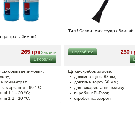
Тип / Сезон:
Аксессуар / Зимний
нцентрат / Зимний
265 грн
250 г
Подробнее
В наличии
В корзину
cклоомивач зимовий.
Щітка-скребок зимова.
many;
довжина щітки 63 см;
на концентрат;
довжина ворсу 60 мм;
замерзання - 80 ° C;
для використання взимку;
анні
1:1 - 20 °C;
виробник Bi-Plast;
анні
1:2 - 10 °C.
скребок на звороті.