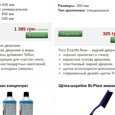
и 430 мм
Размеры:
350 мм
:
универсальное
Тип крепления:
специальное
:
650 мм
:
430 мм
1 385 грн
В наличии
325 г
Подробнее
В корзину
ние дворники.
ие дворники в мире;
Trico Exactfit Rear – задний дворн
ины добавлен Teflon;
хорошо прилегает к стеклу;
рукция для очистки снега;
каркасная основа дворника;
 нестандартных креплений;
пластиковый задний дворник;
 холодных (зимних)
щетка используется всесезонн
современный дизайн щеток Tri
ач концентрат
Щітка-шкребок Bi-Plast зимов