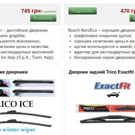
745 грн
470 г
Подробнее
В наличии
В корзину
on – достойные дворники.
Bosch AeroEco – хорошие дворни
ano graphite;
графитовое покрытие щеток;
ьзуются всесезонно;
хорошее сочетание цены и кач
четание цены и качества;
щетки используются и зимой, 
 нестандартных креплений;
адаптер для нестандартных к
r Italy (S.p.A., Turin, Italy).
бескаркасная серия дворнико
ние дворники
Дворник задний Trico Exactfit