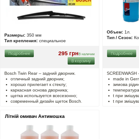
Объем:
1л.
Размеры:
350 мм
Тип / Сезон:
Ко
Тип крепления:
специальное
295 грн
Подробнее
Подробнее
В наличии
В корзину
Bosch Twin Rear – задний дворник.
SCREENWASH - 
отличный задний дворник;
made in Ger
хорошо прилегает к стеклу;
зимова ріди
каркасная основа дворника;
температура 
щетка используется всесезонно;
t
при змішув
современный дизайн щеток Bosch.
t
при змішув
Літній омивач Антимошка