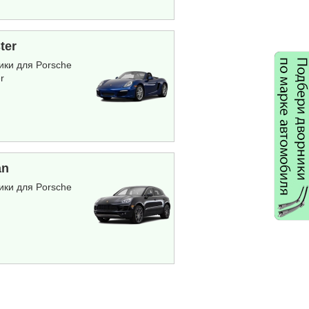
ter
ики для Porsche
er
an
ики для Porsche
n