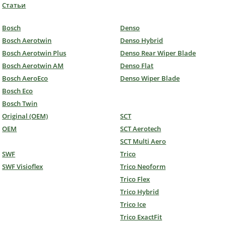
Статьи
Bosch
Denso
Bosch Aerotwin
Denso Hybrid
Bosch Aerotwin Plus
Denso Rear Wiper Blade
Bosch Aerotwin AM
Denso Flat
Bosch AeroEco
Denso Wiper Blade
Bosch Eco
Bosch Twin
Original (OEM)
SCT
OEM
SCT Aerotech
SCT Multi Aero
SWF
Trico
SWF Visioflex
Trico Neoform
Trico Flex
Trico Hybrid
Trico Ice
Trico ExactFit