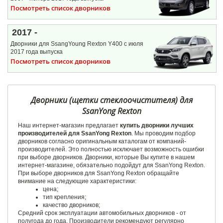
Посмотреть список дворников
2017 -
Дворники для SsangYoung Rexton Y400 с июля
2017 года выпуска
Посмотреть список дворников
Дворники (щетки стеклоочистителя) для
SsanYong Rexton
Наш интернет-магазин предлагает
купить дворники лучших
производителей для SsanYong Rexton
. Мы проводим подбор
дворников согласно оригинальным каталогам от компаний-
производителей. Это полностью исключает возможность ошибки
при выборе дворников. Дворники, которые Вы купите в нашем
интернет-магазине, обязательно подойдут для SsanYong Rexton.
При выборе дворников для SsanYong Rexton обращайте
внимание на следующие характеристики:
цена;
тип крепления;
качество дворников;
Средний срок эксплуатации автомобильных дворников - от
полугода до года. Производители рекомендуют регулярно