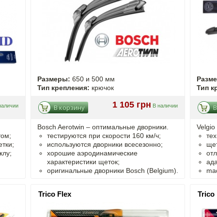
Размеры:
650 и 500 мм
Разм
Тип крепления:
крючок
Тип к
1 105 грн
наличии
В наличии
В корзину
В
Bosch Aerotwin – оптимальные дворники.
Velgio
том;
тестируются при скорости 160 км/ч;
тех
тки;
используются дворники всесезонно;
щет
клу;
хорошие аэродинамические
отл
характеристики щеток;
ада
оригинальные дворники Bosch (Belgium).
mad
Trico Flex
Trico