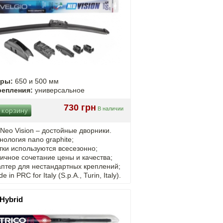
еры:
650 и 500 мм
репления:
универсальное
730 грн
В наличии
 корзину
 Neo Vision – достойные дворники.
нология nano graphite;
ки используются всесезонно;
ичное сочетание цены и качества;
птер для нестандартных креплений;
e in PRC for Italy (S.p.A., Turin, Italy).
 Hybrid