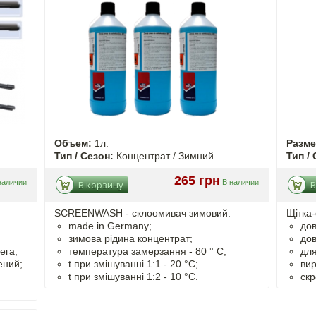
Объем:
1л.
Разм
Тип / Сезон:
Концентрат / Зимний
Тип / 
265 грн
наличии
В наличии
В корзину
В
SCREENWASH - cклоомивач зимовий.
Щітка-
made in Germany;
дов
зимова рідина концентрат;
дов
ега;
температура замерзання - 80 ° C;
для
ений;
t
при змішуванні
1:1 - 20 °C;
вир
t
при змішуванні
1:2 - 10 °C.
скр