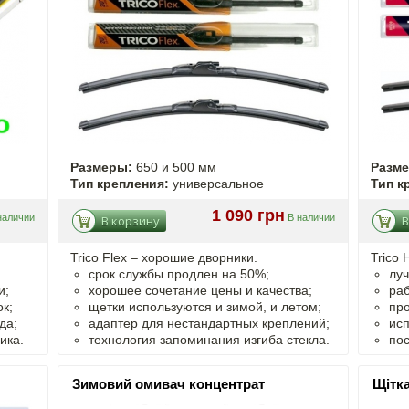
Размеры:
650 и 500 мм
Разм
Тип крепления:
универсальное
Тип к
1 090 грн
наличии
В наличии
В корзину
В
Trico Flex – хорошие дворники.
Trico 
срок службы продлен на 50%;
луч
и;
хорошее сочетание цены и качества;
раб
к;
щетки используются и зимой, и летом;
про
да;
адаптер для нестандартных креплений;
исп
ика.
технология запоминания изгиба стекла.
пос
Зимовий омивач концентрат
Щітка