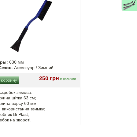
еры:
630 мм
Сезон:
Аксессуар / Зимний
250 грн
В наличии
 корзину
скребок зимова.
жина щітки 63 см;
жина ворсу 60 мм;
 використання взимку;
обник Bi-Plast;
ебок на звороті.