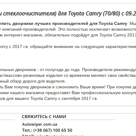
стеклоочистителя) для Toyota Camry (70/80) с 09.2
упить дворники лучших производителей для Toyota Camry
. М
т компаний-производителей. Это полностью исключает возможност
м интернет-магазине, обязательно подойдут для Toyota Camry 2017,
.
mry с 2017 г.в. обращайте внимание на следующие характеристики
ильных дворников - от полугода до года. Производители рекоменд
ластмассово-резиновые изделия со временем меняют свои свойства 
чный обзор дороги для водителя.
ь Вам покупку дворников и сэкономить Ваше время! При покупке 
дники нашего магазина предоставят Вам профессиональную консул
в для вашего Toyota Camry с сентября 2017 г.в.
СВЯЖИТЕСЬ С НАМИ
Autowiper.com.ua
Тел.: (+38 067) 100 65 50