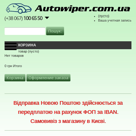
(пусто)
(+38 067)
100 65 50
Ваша учетная запись
КОРЗИНА
товар
(пусто)
Нет товаров
0 грн
Итого
Корзина
Оформление заказа
Відправка Новою Поштою здійснюється за
передплатою на рахунок ФОП за IBAN.
Самовивіз з магазину в Києві.