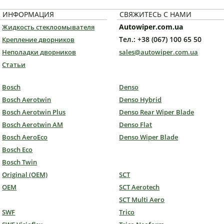
ИНФОРМАЦИЯ
СВЯЖИТЕСЬ С НАМИ
Autowiper.com.ua
Жидкость стеклоомывателя
Тел.: +38 (067) 100 65 50
Крепление дворников
Неполадки дворников
sales@autowiper.com.ua
Статьи
Bosch
Denso
Bosch Aerotwin
Denso Hybrid
Bosch Aerotwin Plus
Denso Rear Wiper Blade
Bosch Aerotwin AM
Denso Flat
Bosch AeroEco
Denso Wiper Blade
Bosch Eco
Bosch Twin
Original (OEM)
SCT
OEM
SCT Aerotech
SCT Multi Aero
SWF
Trico