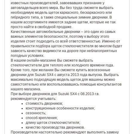
известных производителей, завоевавших признание у
автовладельцев всего мира. Вы без труда сможете выбрать
необходимую модель щеток каркасного, бескаркасного или
гибридного типа, а также специальные зимние дворники. В
нашем ассортименте имеются задние щетки, которые не так
просто найти в свободной продаже.
Качественные автомобильные дворники – это один из самых
важных элементов безопасности, поэтому к выбору этого
изделия стоит подходить со всей ответственностью. Именно от
правильности подбора щеток стеклоочистителя во многом будет
зависеть качество видимости на дороге при неблагоприятных
погодных условиях.
В нашем онлайн-магазине Вы сможете выбрать
стеклоочистители для теплого или холодного времени года.
Кроме того, при желании Вы сможете купить всесезонные
дворники для Suzuki SX4 с августа 2013 года выпуска. Выбрать
максимально подходящую модель щеток для машины можно
самостоятельно или воспользовавшись помощью консультантов
нашего магазина.
При выборе дворников для Suzuki SX4 с 08.2013 г.в.
рекомендуется учитывать:
стоимость дворников;
конструкционные особенности изделия;
сезонность;
способ крепления;
длину щеток стеклоочистителя;
качество производства дворников.
Производители настоятельно рекомендуют выполнять замену