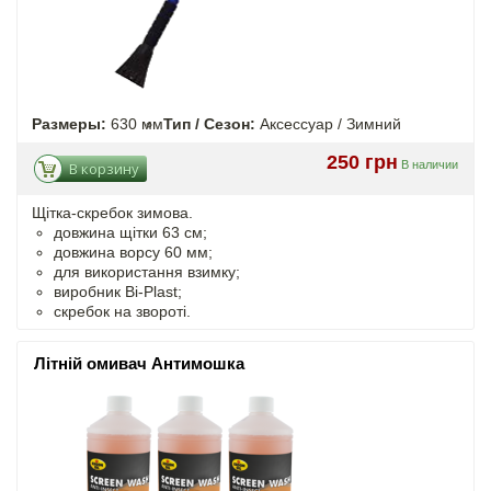
Размеры:
630 мм
Тип / Сезон:
Аксессуар / Зимний
250 грн
В наличии
В корзину
Щітка-скребок зимова.
довжина щітки 63 см;
довжина ворсу 60 мм;
для використання взимку;
виробник Bi-Plast;
скребок на звороті.
Літній омивач Антимошка