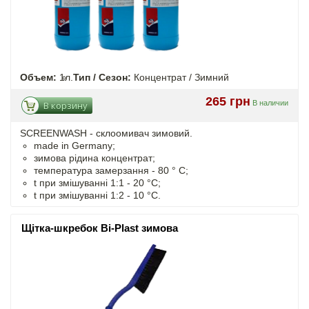
Объем:
1л.
Тип / Сезон:
Концентрат / Зимний
265 грн
В наличии
В корзину
SCREENWASH - cклоомивач зимовий.
made in Germany;
зимова рідина концентрат;
температура замерзання - 80 ° C;
t
при змішуванні
1:1 - 20 °C;
t
при змішуванні
1:2 - 10 °C.
Щітка-шкребок Bi-Plast зимова