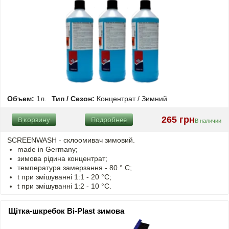
Объем:
1л.
Тип / Сезон:
Концентрат / Зимний
265 грн
В корзину
Подробнее
В наличии
SCREENWASH - cклоомивач зимовий.
made in Germany;
зимова рідина концентрат;
температура замерзання - 80 ° C;
t
при змішуванні
1:1 - 20 °C;
t
при змішуванні
1:2 - 10 °C.
Щітка-шкребок Bi-Plast зимова