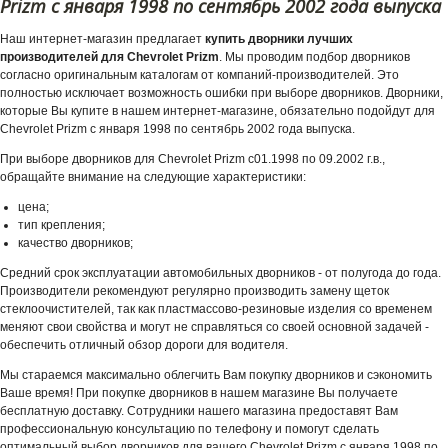
Prizm с января 1998 по сентябрь 2002 года выпуска
Наш интернет-магазин предлагает
купить дворники лучших
производителей для Chevrolet Prizm
. Мы проводим подбор дворников
согласно оригинальным каталогам от компаний-производителей. Это
полностью исключает возможность ошибки при выборе дворников. Дворники,
которые Вы купите в нашем интернет-магазине, обязательно подойдут для
Chevrolet Prizm с января 1998 по сентябрь 2002 года выпуска.
При выборе дворников для Chevrolet Prizm с01.1998 по 09.2002 г.в.,
обращайте внимание на следующие характеристики:
цена;
тип крепления;
качество дворников;
Средний срок эксплуатации автомобильных дворников - от полугода до года.
Производители рекомендуют регулярно производить замену щеток
стеклоочистителей, так как пластмассово-резиновые изделия со временем
меняют свои свойства и могут не справляться со своей основной задачей -
обеспечить отличный обзор дороги для водителя.
Мы стараемся максимально облегчить Вам покупку дворников и сэкономить
Ваше время! При покупке дворников в нашем магазине Вы получаете
бесплатную доставку. Сотрудники нашего магазина предоставят Вам
профессиональную консультацию по телефону и помогут сделать
оптимальный выбор дворников для вашего Chevrolet Prizm с января 1998 по