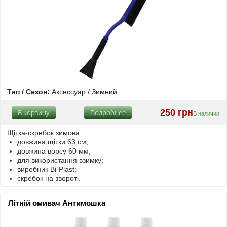
Тип / Сезон:
Аксессуар / Зимний
250 грн
В корзину
Подробнее
В наличии
Щітка-скребок зимова.
довжина щітки 63 см;
довжина ворсу 60 мм;
для використання взимку;
виробник Bi-Plast;
скребок на звороті.
Літній омивач Антимошка