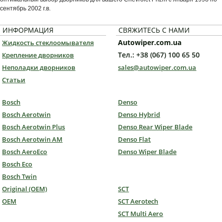
сентябрь 2002 г.в.
ИНФОРМАЦИЯ
СВЯЖИТЕСЬ С НАМИ
Autowiper.com.ua
Жидкость стеклоомывателя
Тел.: +38 (067) 100 65 50
Крепление дворников
Неполадки дворников
sales@autowiper.com.ua
Статьи
Bosch
Denso
Bosch Aerotwin
Denso Hybrid
Bosch Aerotwin Plus
Denso Rear Wiper Blade
Bosch Aerotwin AM
Denso Flat
Bosch AeroEco
Denso Wiper Blade
Bosch Eco
Bosch Twin
Original (OEM)
SCT
OEM
SCT Aerotech
SCT Multi Aero